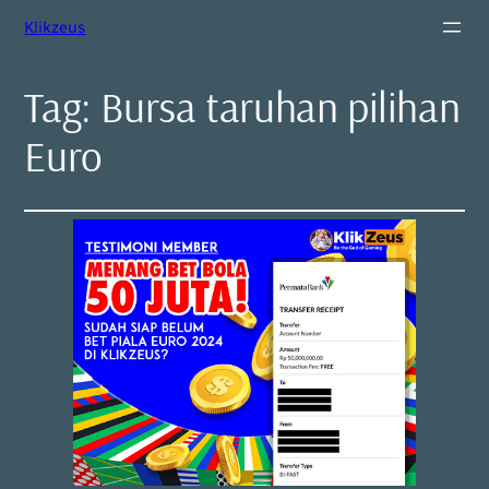
Klikzeus
Tag:
Bursa taruhan pilihan
Euro