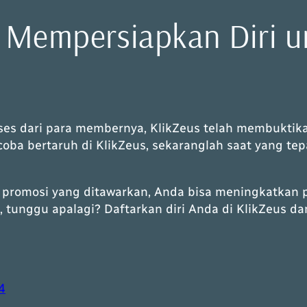
 Mempersiapkan Diri u
ses dari para membernya, KlikZeus telah membuktika
oba bertaruh di KlikZeus, sekaranglah saat yang te
n promosi yang ditawarkan, Anda bisa meningkatkan
i, tunggu apalagi? Daftarkan diri Anda di KlikZeus 
4