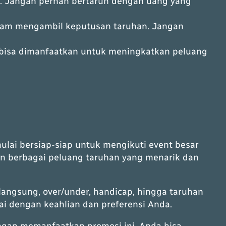
 Jangan pernah bertaruh dengan uang yang
alam mengambil keputusan taruhan. Jangan
bisa dimanfaatkan untuk meningkatkan peluang
ulai bersiap-siap untuk mengikuti event besar
n berbagai peluang taruhan yang menarik dan
langsung, over/under, handicap, hingga taruhan
uai dengan keahlian dan preferensi Anda.
ngan memanfaatkan promosi ini, Anda bisa