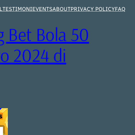
L
TESTIMONI
EVENTS
ABOUT
PRIVACY POLICY
FAQ
 Bet Bola 50
ro 2024 di