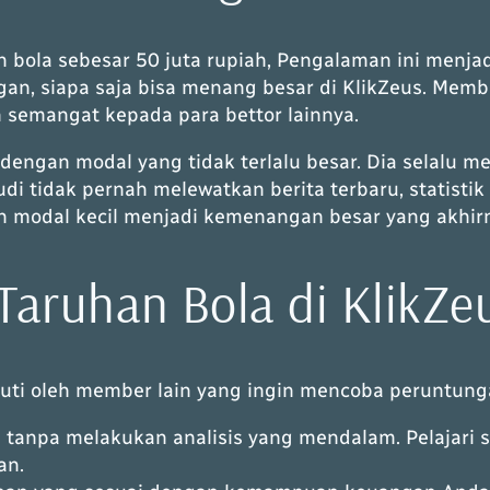
bola sebesar 50 juta rupiah, Pengalaman ini menja
ngan, siapa saja bisa menang besar di KlikZeus. Memb
 semangat kepada para bettor lainnya.
 dengan modal yang tidak terlalu besar. Dia selalu
di tidak pernah melewatkan berita terbaru, statist
 modal kecil menjadi kemenangan besar yang akhirn
Taruhan Bola di KlikZe
ikuti oleh member lain yang ingin mencoba peruntung
anpa melakukan analisis yang mendalam. Pelajari sta
an.