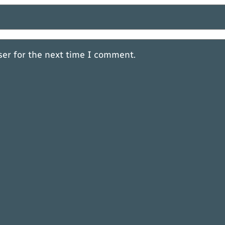
ser for the next time I comment.