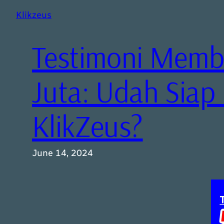
Skip
Klikzeus
to
content
Testimoni Memb
Juta: Udah Siap 
KlikZeus?
June 14, 2024