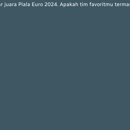
r juara Piala Euro 2024. Apakah tim favoritmu terma