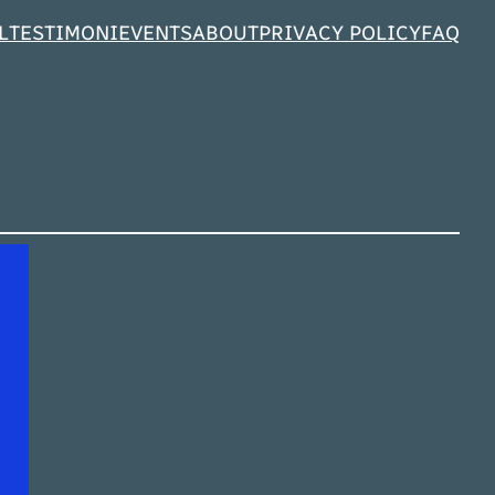
L
TESTIMONI
EVENTS
ABOUT
PRIVACY POLICY
FAQ