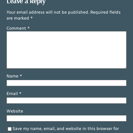
Leave a Reply
Your email address will not be published.
Required fields
are marked
*
Comment
*
Name
*
Email
*
Website
Save my name, email, and website in this browser for