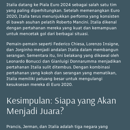
Italia datang ke Piala Euro 2024 sebagai salah satu tim
yang paling diperhitungkan. Setelah memenangkan Euro
2020, Italia terus menunjukkan performa yang konsisten
di bawah asuhan pelatih Roberto Mancini. Italia dikenal
dengan pertahanan mereka yang kuat dan kemampuan
untuk mencetak gol dari berbagai situasi.
Pemain-pemain seperti Federico Chiesa, Lorenzo Insigne,
dan Jorginho menjadi andalan Italia dalam membangun
serangan. Sementara itu, lini belakang yang dikawal oleh
Leonardo Bonucci dan Gianluigi Donnarumma menjadikan
pertahanan Italia sulit ditembus. Dengan kombinasi
pertahanan yang kokoh dan serangan yang mematikan,
Italia memiliki peluang besar untuk mengulangi
kesuksesan mereka di Euro 2020.
Kesimpulan: Siapa yang Akan
Menjadi Juara?
Prancis, Jerman, dan Italia adalah tiga negara yang