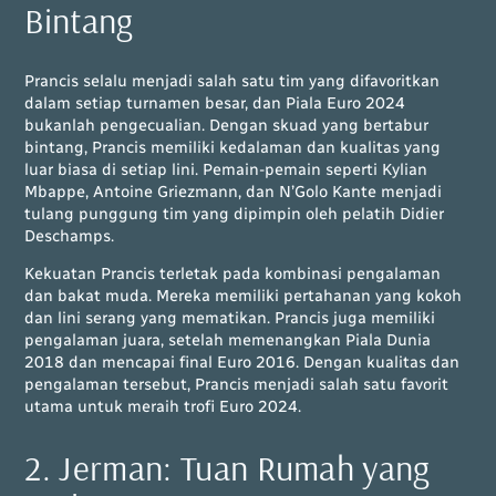
Bintang
Prancis selalu menjadi salah satu tim yang difavoritkan
dalam setiap turnamen besar, dan Piala Euro 2024
bukanlah pengecualian. Dengan skuad yang bertabur
bintang, Prancis memiliki kedalaman dan kualitas yang
luar biasa di setiap lini. Pemain-pemain seperti Kylian
Mbappe, Antoine Griezmann, dan N’Golo Kante menjadi
tulang punggung tim yang dipimpin oleh pelatih Didier
Deschamps.
Kekuatan Prancis terletak pada kombinasi pengalaman
dan bakat muda. Mereka memiliki pertahanan yang kokoh
dan lini serang yang mematikan. Prancis juga memiliki
pengalaman juara, setelah memenangkan Piala Dunia
2018 dan mencapai final Euro 2016. Dengan kualitas dan
pengalaman tersebut, Prancis menjadi salah satu favorit
utama untuk meraih trofi Euro 2024.
2. Jerman: Tuan Rumah yang