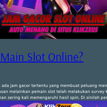
Main Slot Online?
a ada jam gacor tertentu yang membuat peluang men
asan melainkan pemain slot telah melakukan survey ke
inan sering kali memengaruhi hasil spin. Di sinila