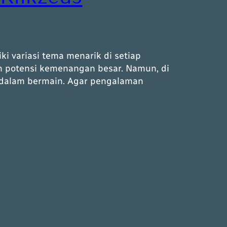
i variasi tema menarik di setiap
n potensi kemenangan besar. Namun, di
 dalam bermain. Agar pengalaman