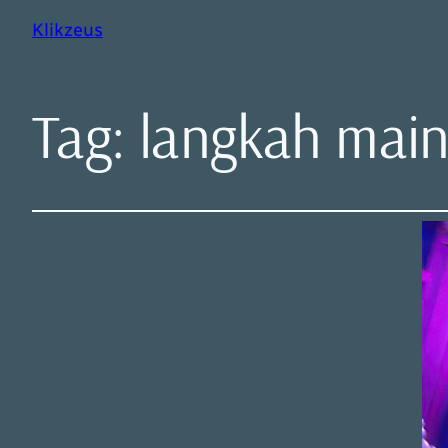
Klikzeus
Tag:
langkah main 