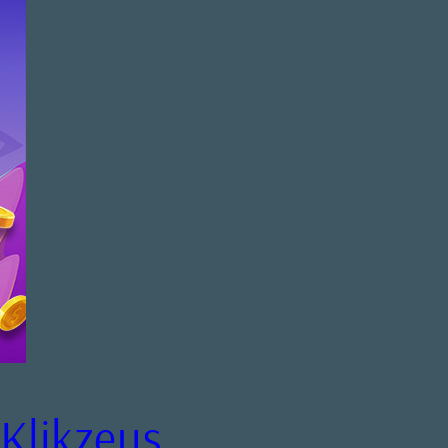
Klikzeus