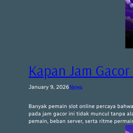
Kapan Jam Gacor 
January 9, 2026
News
Banyak pemain slot online percaya bahw
pada jam gacor ini tidak muncul tanpa al
pemain, beban server, serta ritme perma