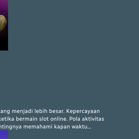
ang menjadi lebih besar. Kepercayaan
tika bermain slot online. Pola aktivitas
h pentingnya memahami kapan waktu…