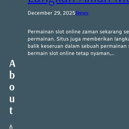
December 29, 2025
News
Permainan slot online zaman sekarang se
permainan. Situs juga memberikan langk
balik keseruan dalam sebuah permainan
bermain slot online tetap nyaman,…
A
b
o
u
t
A