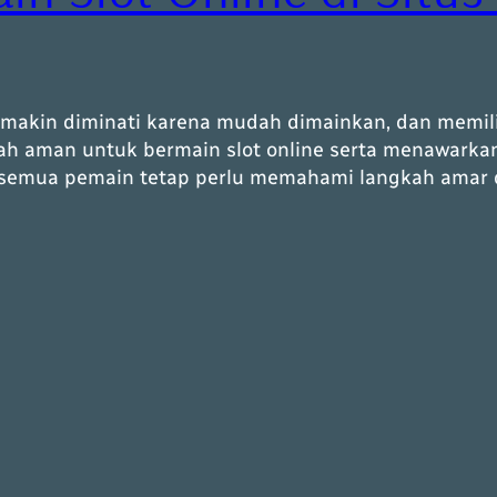
makin diminati karena mudah dimainkan, dan memilik
ah aman untuk bermain slot online serta menawarka
 semua pemain tetap perlu memahami langkah amar