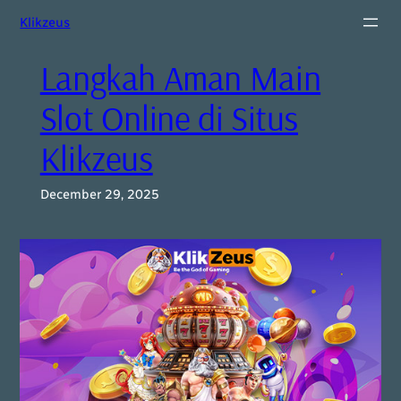
Skip
Klikzeus
to
content
Langkah Aman Main
Slot Online di Situs
Klikzeus
December 29, 2025