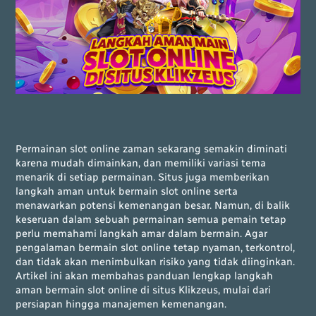
Permainan slot online zaman sekarang semakin diminati
karena mudah dimainkan, dan memiliki variasi tema
menarik di setiap permainan. Situs juga memberikan
langkah aman untuk bermain slot online serta
menawarkan potensi kemenangan besar. Namun, di balik
keseruan dalam sebuah permainan semua pemain tetap
perlu memahami langkah amar dalam bermain. Agar
pengalaman bermain slot online tetap nyaman, terkontrol,
dan tidak akan menimbulkan risiko yang tidak diinginkan.
Artikel ini akan membahas panduan lengkap langkah
aman bermain slot online di situs Klikzeus, mulai dari
persiapan hingga manajemen kemenangan.