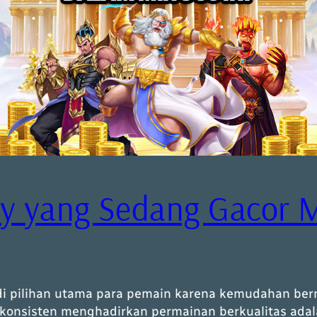
ay yang Sedang Gacor M
di pilihan utama para pemain karena kemudahan be
 konsisten menghadirkan permainan berkualitas adala