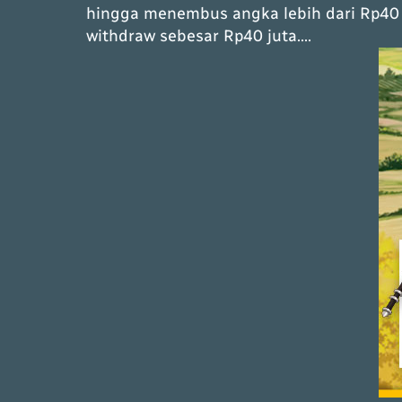
hingga menembus angka lebih dari Rp40 
withdraw sebesar Rp40 juta.…