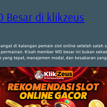
Besar di klikzeus
angat di kalangan pemain slot online setelah salah
i permainan. Kisah member WD besar ini bukan sekad
e yang tepat, manajemen modal, dan kesabaran yang