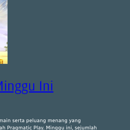
inggu Ini
rmain serta peluang menang yang
h Pragmatic Play. Minggu ini, sejumlah