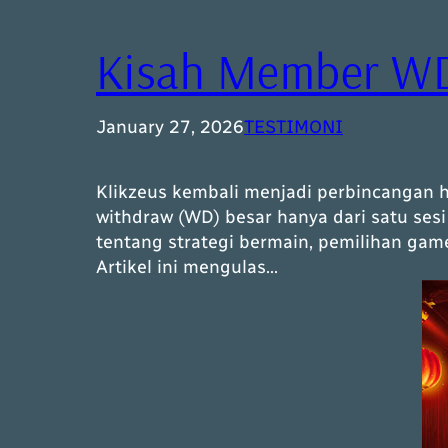
Kisah Member WD 
January 27, 2026
TESTIMONI
Klikzeus kembali menjadi perbincangan h
withdraw (WD) besar hanya dari satu ses
tentang strategi bermain, pemilihan gam
Artikel ini mengulas…