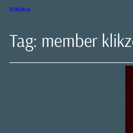
Klikzeus
Tag:
member klikz