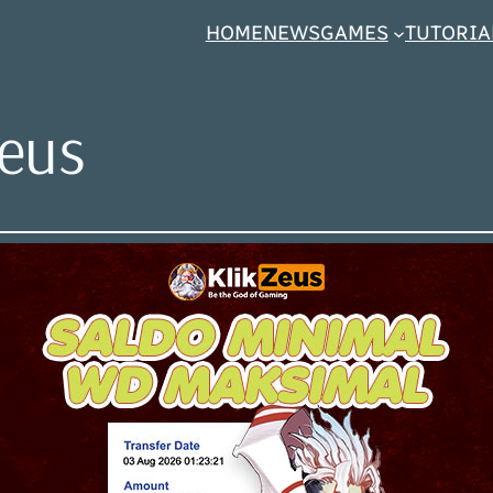
HOME
NEWS
GAMES
TUTORIA
eus