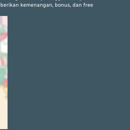
mberikan kemenangan, bonus, dan free