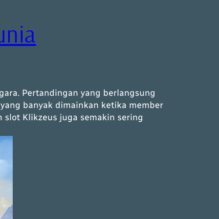
unia
egara. Pertandingan yang berlangsung
ot yang banyak dimainkan ketika member
slot Klikzeus juga semakin sering