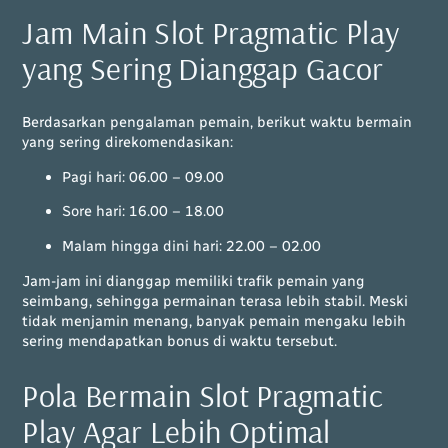
Jam Main Slot Pragmatic Play
yang Sering Dianggap Gacor
Berdasarkan pengalaman pemain, berikut waktu bermain
yang sering direkomendasikan:
Pagi hari: 06.00 – 09.00
Sore hari: 16.00 – 18.00
Malam hingga dini hari: 22.00 – 02.00
Jam-jam ini dianggap memiliki trafik pemain yang
seimbang, sehingga permainan terasa lebih stabil. Meski
tidak menjamin menang, banyak pemain mengaku lebih
sering mendapatkan bonus di waktu tersebut.
Pola Bermain Slot Pragmatic
Play Agar Lebih Optimal