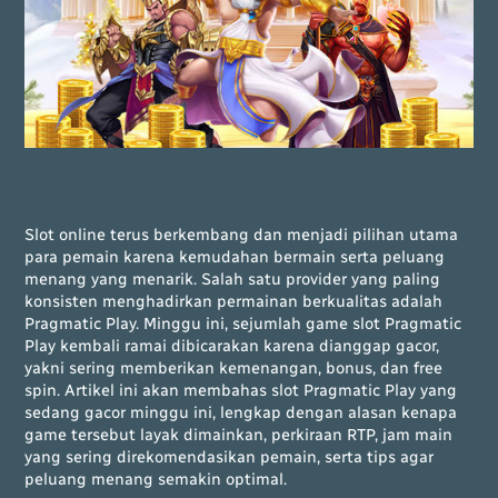
Slot online terus berkembang dan menjadi pilihan utama
para pemain karena kemudahan bermain serta peluang
menang yang menarik. Salah satu provider yang paling
konsisten menghadirkan permainan berkualitas adalah
Pragmatic Play
. Minggu ini, sejumlah game slot Pragmatic
Play kembali ramai dibicarakan karena dianggap gacor,
yakni sering memberikan kemenangan, bonus, dan free
spin. Artikel ini akan membahas slot Pragmatic Play yang
sedang gacor minggu ini, lengkap dengan alasan kenapa
game tersebut layak dimainkan, perkiraan RTP, jam main
yang sering direkomendasikan pemain, serta tips agar
peluang menang semakin optimal.