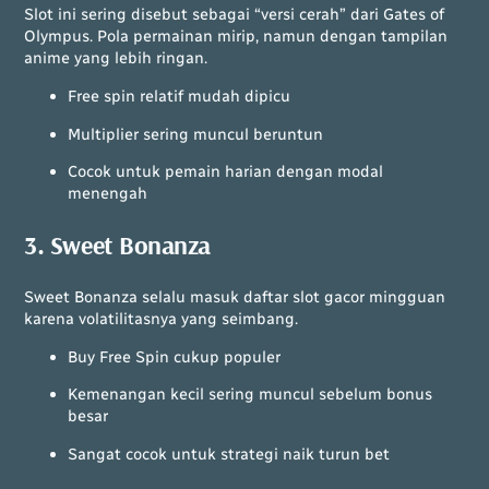
Slot ini sering disebut sebagai “versi cerah” dari Gates of
Olympus. Pola permainan mirip, namun dengan tampilan
anime yang lebih ringan.
Free spin relatif mudah dipicu
Multiplier sering muncul beruntun
Cocok untuk pemain harian dengan modal
menengah
3. Sweet Bonanza
Sweet Bonanza selalu masuk daftar slot gacor mingguan
karena volatilitasnya yang seimbang.
Buy Free Spin cukup populer
Kemenangan kecil sering muncul sebelum bonus
besar
Sangat cocok untuk strategi
naik turun bet