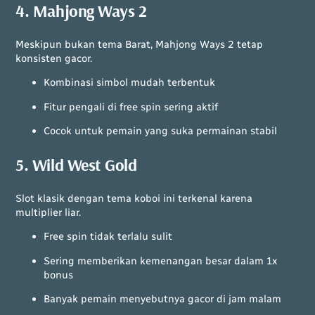
4. Mahjong Ways 2
Meskipun bukan tema Barat, Mahjong Ways 2 tetap
konsisten gacor.
Kombinasi simbol mudah terbentuk
Fitur pengali di free spin sering aktif
Cocok untuk pemain yang suka permainan stabil
5. Wild West Gold
Slot klasik dengan tema koboi ini terkenal karena
multiplier liar.
Free spin tidak terlalu sulit
Sering memberikan kemenangan besar dalam 1x
bonus
Banyak pemain menyebutnya gacor di jam malam