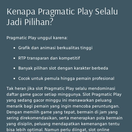
Kenapa Pragmatic Play Selalu
Jadi Pilihan?
Pragmatic Play unggul karena:
Grafik dan animasi berkualitas tinggi
RTP transparan dan kompetitif
Banyak pilihan slot dengan karakter berbeda
Cocok untuk pemula hingga pemain profesional
Tak heran jika slot Pragmatic Play selalu mendominasi
daftar game gacor setiap minggunya. Slot Pragmatic Play
yang sedang gacor minggu ini menawarkan peluang
menarik bagi pemain yang ingin mencoba peruntungan.
Dengan memilih game yang tepat, bermain di jam yang
sering direkomendasikan, serta menerapkan pola bermain
yang disiplin, peluang mendapatkan kemenangan tentu
bisa lebih optimal. Namun perlu diingat, slot online