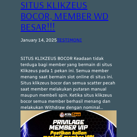
SITUS KLIKZEUS
BOCOR, MEMBER WD
BESAR!!!
January 14, 2025
TESTIMONI
SITUS KLIKZEUS BOCOR Keadaan tidak
terduga bagi member yang bermain di situs
Klikzeus pada 1 pekan ini. Semua member
menang saat bermain slot online di situs ini.
Situs klikzeus bocor dan semua scatter pecah
saat member melakukan putaran manual
maupun membeli spin. Ketika situs klikzeus
bocor semua member berhasil menang dan
melakukan Withdraw dengan nominal…