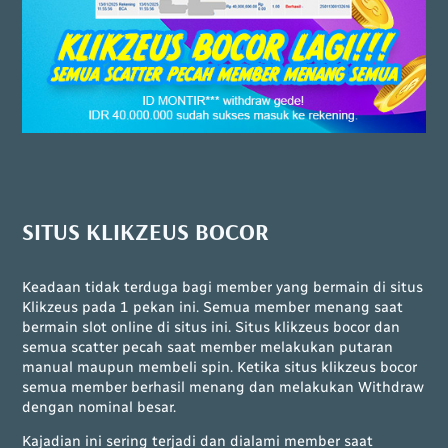
SITUS KLIKZEUS BOCOR
Keadaan tidak terduga bagi member yang bermain di situs
Klikzeus pada 1 pekan ini. Semua member menang saat
bermain slot online di situs ini. Situs klikzeus bocor dan
semua scatter pecah saat member melakukan putaran
manual maupun membeli spin. Ketika situs klikzeus bocor
semua member berhasil menang dan melakukan Withdraw
dengan nominal besar.
Kajadian ini sering terjadi dan dialami member saat