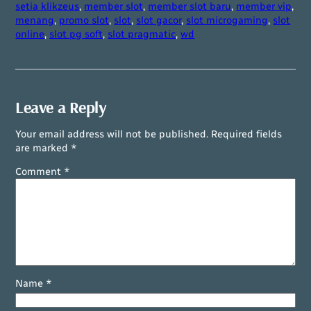
setia klikzeus
, 
member slot
, 
member slot baru
, 
member vip
, 
menang
, 
promo slot
, 
slot
, 
slot gacor
, 
slot microgaming
, 
slot
online
, 
slot pg soft
, 
slot pragmatic
, 
wd
Leave a Reply
Your email address will not be published.
Required fields
are marked
*
Comment
*
Name
*