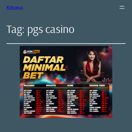
Klikzeus
Tag:
pgs casino