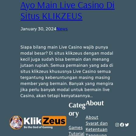
Ayo Main Live Casino Di
Situs KLIKZEUS
January 30, 2024
News
Siapa bilang main Live Casino wajib punya
modal besar? Di situs klikzeus dengan modal
kecil juga sudah bisa bermain dan menang
jutaan rupiah. Semua permainan yang ada di
situs klikzeus khususnya Live Casino semua
tergantung keberuntungan masing masing
member yang bermain. Banyak yang mengira
jika perlu banyak modal untuk bermain live
Casino, akan tetapi kenyataannya…
About
Categ
ory
About
Syarat dan
Instagram
Facebook
Twitter
Games
Ketentuan
Tutorial
Tanggung