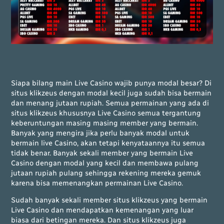
Siapa bilang main Live Casino wajib punya modal besar? Di
situs klikzeus dengan modal kecil juga sudah bisa bermain
dan menang jutaan rupiah. Semua permainan yang ada di
situs klikzeus khususnya Live Casino semua tergantung
keberuntungan masing masing member yang bermain.
Banyak yang mengira jika perlu banyak modal untuk
bermain live Casino, akan tetapi kenyataannya itu semua
tidak benar. Banyak sekali member yang bermain Live
Casino dengan modal yang kecil dan membawa pulang
jutaan rupiah pulang sehingga rekening mereka gemuk
karena bisa memenangkan permainan Live Casino.
Sudah banyak sekali member situs klikzeus yang bermain
Live Casino dan mendapatkan kemenangan yang luar
biasa dari betingan mereka. Dan situs klikzeus juga