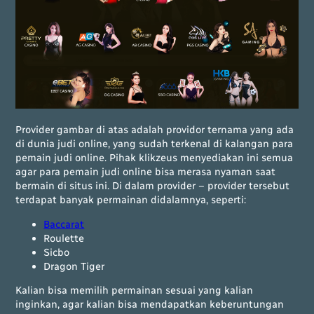
Provider gambar di atas adalah providor ternama yang ada
di dunia judi online, yang sudah terkenal di kalangan para
pemain judi online. Pihak klikzeus menyediakan ini semua
agar para pemain judi online bisa merasa nyaman saat
bermain di situs ini. Di dalam provider – provider tersebut
terdapat banyak permainan didalamnya, seperti:
Baccarat
Roulette
Sicbo
Dragon Tiger
Kalian bisa memilih permainan sesuai yang kalian
inginkan, agar kalian bisa mendapatkan keberuntungan