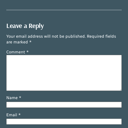
Leave a Reply
Your email address will not be published.
Required fields
are marked
*
Comment
*
Name
*
Email
*