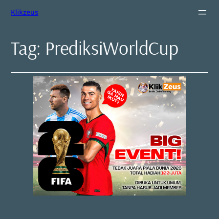
Klikzeus
Tag:
PrediksiWorldCup