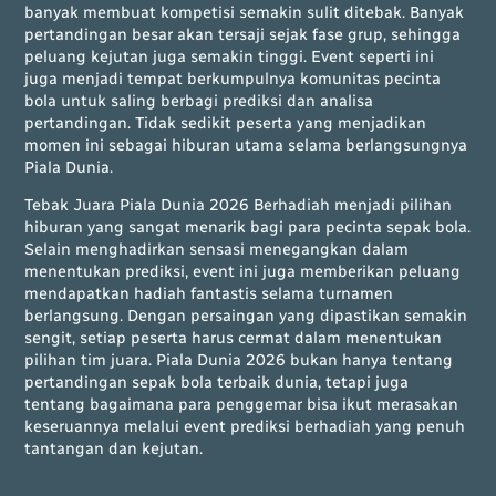
banyak membuat kompetisi semakin sulit ditebak. Banyak
pertandingan besar akan tersaji sejak fase grup, sehingga
peluang kejutan juga semakin tinggi. Event seperti ini
juga menjadi tempat berkumpulnya komunitas pecinta
bola untuk saling berbagi prediksi dan analisa
pertandingan. Tidak sedikit peserta yang menjadikan
momen ini sebagai hiburan utama selama berlangsungnya
Piala Dunia.
Tebak Juara Piala Dunia 2026 Berhadiah menjadi pilihan
hiburan yang sangat menarik bagi para pecinta sepak bola.
Selain menghadirkan sensasi menegangkan dalam
menentukan prediksi, event ini juga memberikan peluang
mendapatkan hadiah fantastis selama turnamen
berlangsung. Dengan persaingan yang dipastikan semakin
sengit, setiap peserta harus cermat dalam menentukan
pilihan tim juara. Piala Dunia 2026 bukan hanya tentang
pertandingan sepak bola terbaik dunia, tetapi juga
tentang bagaimana para penggemar bisa ikut merasakan
keseruannya melalui event prediksi berhadiah yang penuh
tantangan dan kejutan.