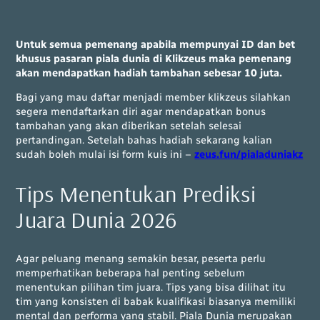
Untuk semua pemenang apabila mempunyai ID dan bet
khusus pasaran piala dunia di Klikzeus maka pemenang
akan mendapatkan hadiah tambahan sebesar 10 juta.
Bagi yang mau daftar menjadi member klikzeus silahkan
segera mendaftarkan diri agar mendapatkan bonus
tambahan yang akan diberikan setelah selesai
pertandingan. Setelah bahas hadiah sekarang kalian
sudah boleh mulai isi form kuis ini –
zeus.fun/pialaduniakz
Tips Menentukan Prediksi
Juara Dunia 2026
Agar peluang menang semakin besar, peserta perlu
memperhatikan beberapa hal penting sebelum
menentukan pilihan tim juara. Tips yang bisa dilihat itu
tim yang konsisten di babak kualifikasi biasanya memiliki
mental dan performa yang stabil. Piala Dunia merupakan