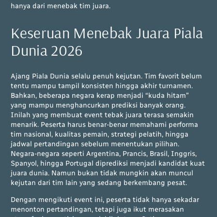
hanya dari menebak tim juara.
Keseruan Menebak Juara Piala
Dunia 2026
Ajang Piala Dunia selalu penuh kejutan. Tim favorit belum
tentu mampu tampil konsisten hingga akhir turnamen.
Bahkan, beberapa negara kerap menjadi “kuda hitam”
yang mampu menghancurkan prediksi banyak orang.
Inilah yang membuat event tebak juara terasa semakin
menarik. Peserta harus benar-benar memahami performa
tim nasional, kualitas pemain, strategi pelatih, hingga
jadwal pertandingan sebelum menentukan pilihan.
Negara-negara seperti Argentina, Prancis, Brasil, Inggris,
Spanyol, hingga Portugal diprediksi menjadi kandidat kuat
juara dunia. Namun bukan tidak mungkin akan muncul
kejutan dari tim lain yang sedang berkembang pesat.
Dengan mengikuti event ini, peserta tidak hanya sekadar
menonton pertandingan, tetapi juga ikut merasakan