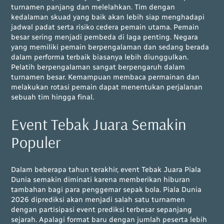
turnamen panjang dan melelahkan. Tim dengan
kedalaman skuad yang baik akan lebih siap menghadapi
jadwal padat serta risiko cedera pemain utama. Pemain
besar sering menjadi pembeda di laga penting. Negara
yang memiliki pemain berpengalaman dan sedang berada
dalam performa terbaik biasanya lebih diunggulkan.
Pelatih berpengalaman sangat berpengaruh dalam
turnamen besar. Kemampuan membaca permainan dan
melakukan rotasi pemain dapat menentukan perjalanan
sebuah tim hingga final.
Event Tebak Juara Semakin
Populer
Dalam beberapa tahun terakhir, event Tebak Juara Piala
Dunia semakin diminati karena memberikan hiburan
tambahan bagi para penggemar sepak bola. Piala Dunia
2026 diprediksi akan menjadi salah satu turnamen
dengan partisipasi event prediksi terbesar sepanjang
sejarah. Apalagi format baru dengan jumlah peserta lebih