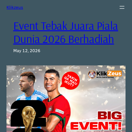
Skip
Klikzeus
to
content
Event Tebak Juara Piala
Dunia 2026 Berhadiah
May 12, 2026