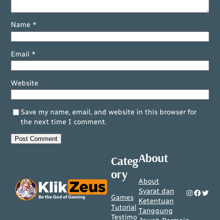
Name
*
Email
*
Website
Save my name, email, and website in this browser for
the next time I comment.
About
Categ
ory
About
Syarat dan
Instagram
Facebook
Twitter
Games
Ketentuan
Tutorial
Tanggung
Testimo