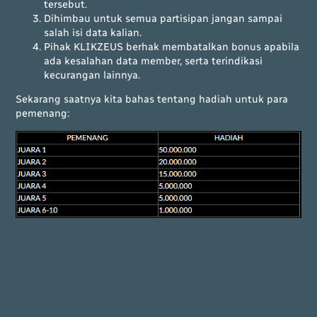
tersebut.
Dihimbau untuk semua partisipan jangan sampai
salah isi data kalian.
Pihak KLIKZEUS berhak membatalkan bonus apabila
ada kesalahan data member, serta terindikasi
kecurangan lainnya.
Sekarang saatnya kita bahas tentang hadiah untuk para
pemenang: