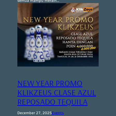
semua mampu meraih…
NEW YEAR PROMO
KLIKZEUS CLASE AZUL
REPOSADO TEQUILA
December 27, 2025
Events