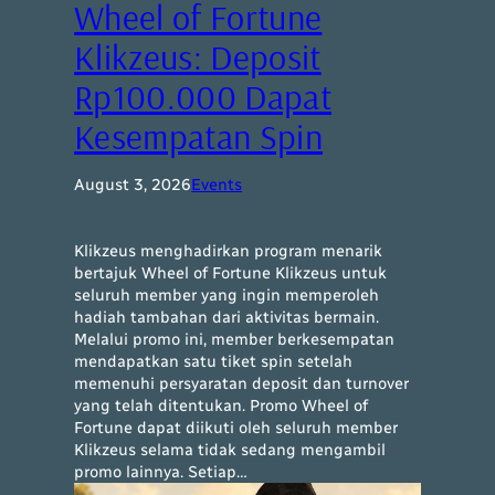
Wheel of Fortune
Klikzeus: Deposit
Rp100.000 Dapat
Kesempatan Spin
August 3, 2026
Events
Klikzeus menghadirkan program menarik
bertajuk Wheel of Fortune Klikzeus untuk
seluruh member yang ingin memperoleh
hadiah tambahan dari aktivitas bermain.
Melalui promo ini, member berkesempatan
mendapatkan satu tiket spin setelah
memenuhi persyaratan deposit dan turnover
yang telah ditentukan. Promo Wheel of
Fortune dapat diikuti oleh seluruh member
Klikzeus selama tidak sedang mengambil
promo lainnya. Setiap…