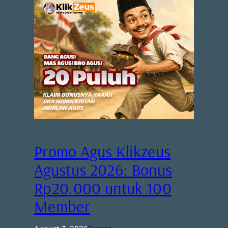
Promo Agus Klikzeus
Agustus 2026: Bonus
Rp20.000 untuk 100
Member