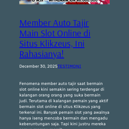
Member Auto Tajir
Main Slot Online di
Situs Klikzeus, Ini
Rahasianya!
December 30, 2025
TESTIMONI
Fenomena member auto tajir saat bermain
slot online kini semakin sering terdengar di
kalangan orang orang yang suka bermain
judi. Terutama di kalangan pemain yang aktif
bermain slot online di situs Klikzeus yang
terkenal ini. Banyak pemain slot yang awalnya
hanya iseng mencoba bermain dan mengadu
keberuntungan saja. Tapi kini justru mereka