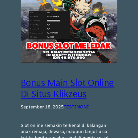
Bonus Main Slot Online
Di Situs Klikzeus
September 18, 2025
TESTIMONI
Slot online semakin terkenal di kalangan
anak remaja, dewasa, maupun lanjut usia
ketika berita tersebut viral di media sosial