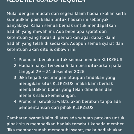
Mulai dengan mudah dan segera klaim hadiah kalian serta
kumpulkan poin kalian untuk hadiah ini sebanyak
banyaknya. Kalian semua berhak untuk mendapatkan
hadiah yang mewah ini. Ada beberapa syarat dan
ketentuan yang harus di perhatikan agar dapat klaim
hadiah yang telah di sediakan. Adapun semua syarat dan
ketentuan akan ditulis dibawh ini:
Promo ini berlaku untuk semua member KLIKZEUS
Hadiah hanya tersedia 5 dan bisa ditukarkan pada
tanggal 29 – 31 desember 2025
Jika terjadi kecurangan ataupun tindakan yang
merugikan situs KLIKZEUS, maka kami berhak
membatalkan bonus yang telah diberikan dan
menarik saldo kemenangan.
Promo ini sewaktu waktu akan berubah tanpa ada
pemberitahuan dari pihak KLIKZEUS
Gambaran syarat klaim di atas ada sebuah patokan untuk
pihak situs memberikan hadiah tersebut kepada member.
Jika member sudah memenuhi syarat, maka hadiah akan