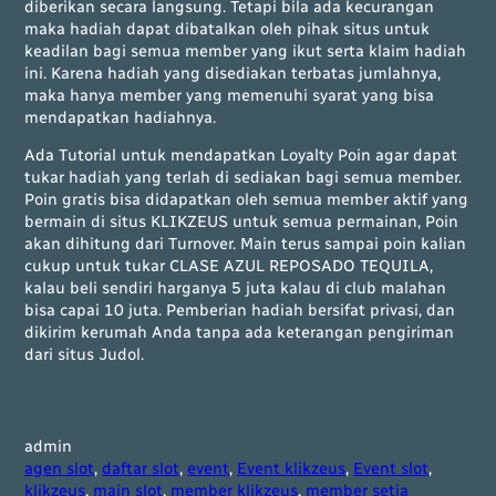
diberikan secara langsung. Tetapi bila ada kecurangan
maka hadiah dapat dibatalkan oleh pihak situs untuk
keadilan bagi semua member yang ikut serta klaim hadiah
ini. Karena hadiah yang disediakan terbatas jumlahnya,
maka hanya member yang memenuhi syarat yang bisa
mendapatkan hadiahnya.
Ada Tutorial untuk mendapatkan Loyalty Poin agar dapat
tukar hadiah yang terlah di sediakan bagi semua member.
Poin gratis bisa didapatkan oleh semua member aktif yang
bermain di situs KLIKZEUS untuk semua permainan, Poin
akan dihitung dari Turnover. Main terus sampai poin kalian
cukup untuk tukar CLASE AZUL REPOSADO TEQUILA,
kalau beli sendiri harganya 5 juta kalau di club malahan
bisa capai 10 juta. Pemberian hadiah bersifat privasi, dan
dikirim kerumah Anda tanpa ada keterangan pengiriman
dari situs Judol.
admin
agen slot
, 
daftar slot
, 
event
, 
Event klikzeus
, 
Event slot
, 
klikzeus
, 
main slot
, 
member klikzeus
, 
member setia