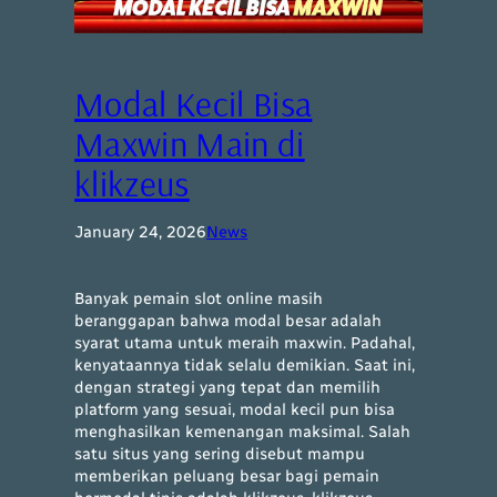
Modal Kecil Bisa
Maxwin Main di
klikzeus
January 24, 2026
News
Banyak pemain slot online masih
beranggapan bahwa modal besar adalah
syarat utama untuk meraih maxwin. Padahal,
kenyataannya tidak selalu demikian. Saat ini,
dengan strategi yang tepat dan memilih
platform yang sesuai, modal kecil pun bisa
menghasilkan kemenangan maksimal. Salah
satu situs yang sering disebut mampu
memberikan peluang besar bagi pemain