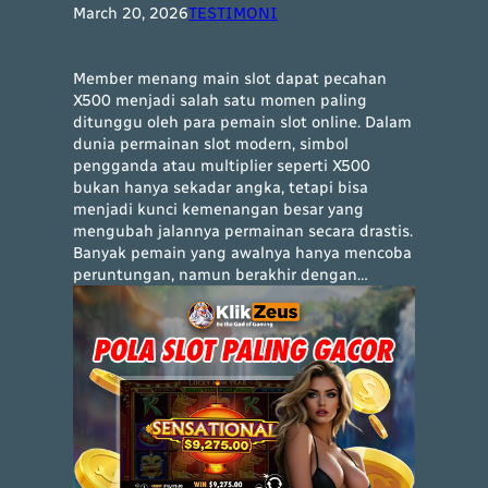
March 20, 2026
TESTIMONI
Member menang main slot dapat pecahan
X500 menjadi salah satu momen paling
ditunggu oleh para pemain slot online. Dalam
dunia permainan slot modern, simbol
pengganda atau multiplier seperti X500
bukan hanya sekadar angka, tetapi bisa
menjadi kunci kemenangan besar yang
mengubah jalannya permainan secara drastis.
Banyak pemain yang awalnya hanya mencoba
peruntungan, namun berakhir dengan…