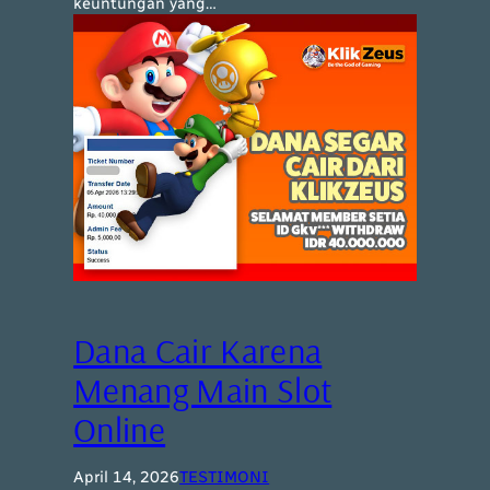
keuntungan yang…
Dana Cair Karena
Menang Main Slot
Online
April 14, 2026
TESTIMONI