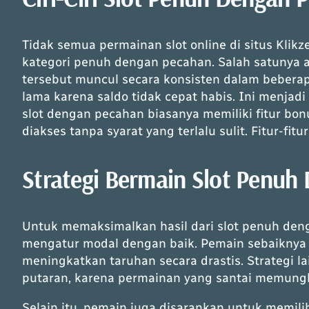
Tidak semua permainan slot online di situs Klikz
kategori penuh dengan pecahan. Salah satunya 
tersebut muncul secara konsisten dalam beberapa
lama karena saldo tidak cepat habis. Ini menjadi 
slot dengan pecahan biasanya memiliki fitur bon
diakses tanpa syarat yang terlalu sulit. Fitur-
Strategi Bermain Slot Penuh
Untuk memaksimalkan hasil dari slot penuh deng
mengatur modal dengan baik. Pemain sebaiknya 
meningkatkan taruhan secara drastis. Strategi l
putaran, karena permainan yang santai memung
Selain itu, pemain juga disarankan untuk memili