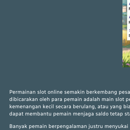
Permainan slot online semakin berkembang pesat d
dibicarakan oleh para pemain adalah main slot p
kemenangan kecil secara berulang, atau yang bi
dapat membantu pemain menjaga saldo tetap st
Banyak pemain berpengalaman justru menyukai 