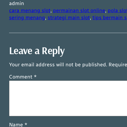
admin
cara menang slot
, 
permainan slot online
, 
pola slo
sering menang
, 
strategi main slot
, 
tips bermain s
Leave a Reply
Your email address will not be published.
Require
Comment
*
Name
*