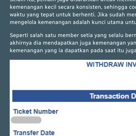
kemenangan kecil secara konsisten, sehingga co
waktu yang tepat untuk berhenti. Jika sudah me
mengelola kemenangan adalah kunci utama unt
Seperti salah satu member setia yang selalu be
akhirnya dia mendapatkan juga kemenangan yang i
kemenangan yang ia dapatkan pada saat itu juga