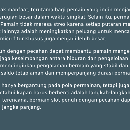
ak manfaat, terutama bagi pemain yang ingin menjag
erugian besar dalam waktu singkat. Selain itu, per
emain tidak merasa stres karena setiap putaran me
 lainnya adalah meningkatkan peluang untuk mencap
icu fitur khusus juga menjadi lebih besar.
penuh dengan pecahan dapat membantu pemain mengem
enjaga keseimbangan antara hiburan dan pengelolaa
g menginginkan pengalaman bermain yang stabil da
 saldo tetap aman dan memperpanjang durasi perma
 hanya bergantung pada pola permainan, tetapi juga 
tahui kapan harus berhenti adalah langkah-langkah
 terencana, bermain slot penuh dengan pecahan dapa
jangka panjang.