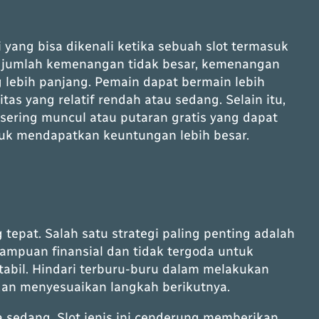
i yang bisa dikenali ketika sebuah slot termasuk
n jumlah kemenangan tidak besar, kemenangan
g lebih panjang. Pemain dapat bermain lebih
itas yang relatif rendah atau sedang. Selain itu,
 sering muncul atau putaran gratis yang dapat
ntuk mendapatkan keuntungan lebih besar.
epat. Salah satu strategi paling penting adalah
mpuan finansial dan tidak tergoda untuk
tabil. Hindari terburu-buru dalam melakukan
an menyesuaikan langkah berikutnya.
a sedang. Slot jenis ini cenderung memberikan