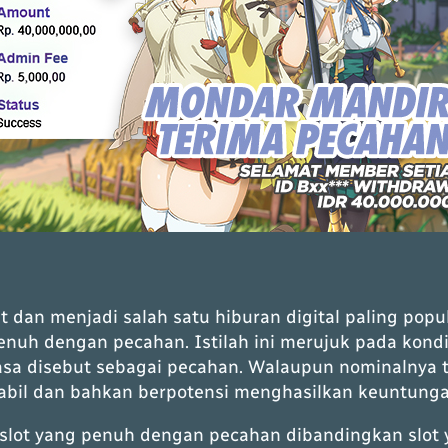
an menjadi salah satu hiburan digital paling populer
enuh dengan pecahan. Istilah ini merujuk pada kond
asa disebut sebagai pecahan. Walaupun nominalnya t
abil dan bahkan berpotensi menghasilkan keuntunga
slot yang penuh dengan pecahan dibandingkan slot