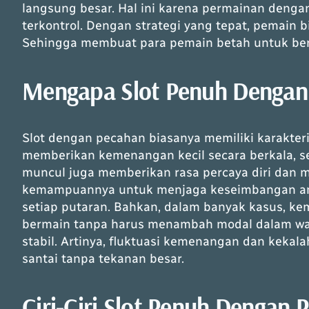
langsung besar. Hal ini karena permainan denga
terkontrol. Dengan strategi yang tepat, pemain
Sehingga membuat para pemain betah untuk berm
Mengapa Slot Penuh Dengan
Slot dengan pecahan biasanya memiliki karakteri
memberikan kemenangan kecil secara berkala, seh
muncul juga memberikan rasa percaya diri dan 
kemampuannya untuk menjaga keseimbangan antar
setiap putaran. Bahkan, dalam banyak kasus, k
bermain tanpa harus menambah modal dalam waktu
stabil. Artinya, fluktuasi kemenangan dan kekal
santai tanpa tekanan besar.
Ciri-Ciri Slot Penuh Dengan 