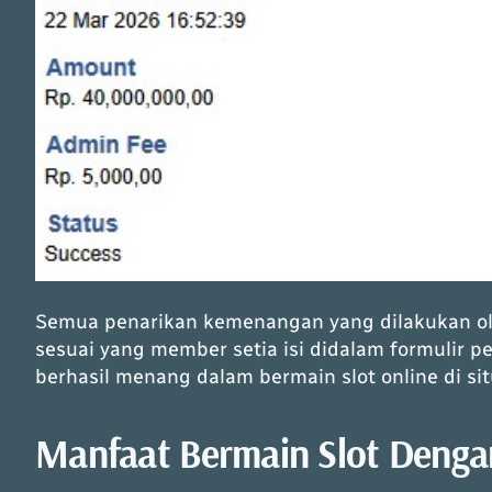
Semua penarikan kemenangan yang dilakukan oleh
sesuai yang member setia isi didalam formulir 
berhasil menang dalam bermain slot online di sit
Manfaat Bermain Slot Denga