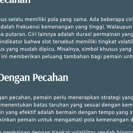
eus selalu memiliki pola yang sama. Ada beberapa cir
adalah frekuensi kemenangan yang tinggi. Walaupu
 putaran. Ciri lainnya adalah durasi permainan yan
indikator bahwa slot tersebut memiliki tingkat volatil
us yang mudah dipicu. Misalnya, simbol khusus yang
fitur ini memberikan peluang tambahan bagi pemain u
 Dengan Pecahan
an pecahan, pemain perlu menerapkan strategi yang t
menentukan batas taruhan yang sesuai dengan kema
ain yang efektif adalah bermain dengan tempo yang s
kinkan pemain untuk mengamati pola kemenangan d
h permainan dengan tingkat volatilitas rendah hingg