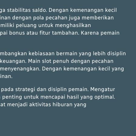
a stabilitas saldo. Dengan kemenangan kecil
mainan dengan pola pecahan juga memberikan
miliki peluang untuk menghasilkan
ai bonus atau fitur tambahan. Karena pemain
bangkan kebiasaan bermain yang lebih disiplin
n keuangan. Main slot penuh dengan pecahan
n menyenangkan. Dengan kemenangan kecil yang
inan.
pada strategi dan disiplin pemain. Mengatur
 penting untuk mencapai hasil yang optimal.
t menjadi aktivitas hiburan yang