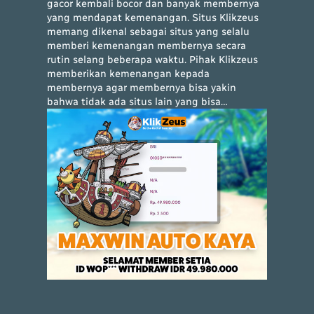
gacor kembali bocor dan banyak membernya
yang mendapat kemenangan. Situs Klikzeus
memang dikenal sebagai situs yang selalu
memberi kemenangan membernya secara
rutin selang beberapa waktu. Pihak Klikzeus
memberikan kemenangan kepada
membernya agar membernya bisa yakin
bahwa tidak ada situs lain yang bisa…