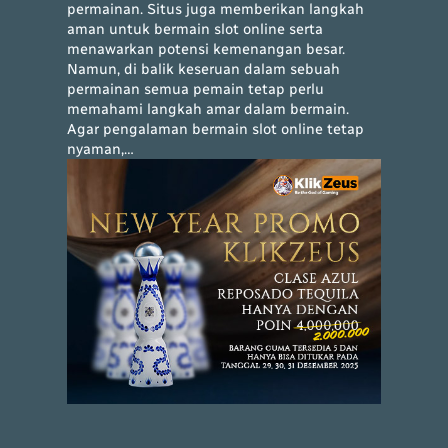
permainan. Situs juga memberikan langkah
aman untuk bermain slot online serta
menawarkan potensi kemenangan besar.
Namun, di balik keseruan dalam sebuah
permainan semua pemain tetap perlu
memahami langkah amar dalam bermain.
Agar pengalaman bermain slot online tetap
nyaman,…