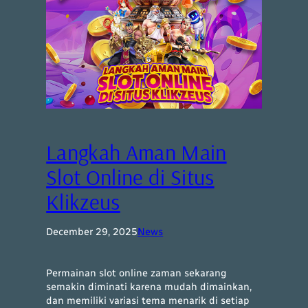
Langkah Aman Main
Slot Online di Situs
Klikzeus
December 29, 2025
News
Permainan slot online zaman sekarang
semakin diminati karena mudah dimainkan,
dan memiliki variasi tema menarik di setiap