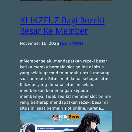
KLIKZEUZ Bagi Rezeki
Besar Ke Member
November 15, 2025
TESTIMONI
mMember selalu mendapatkan rezeki besar
ketika mereka bermain slot online di situs
yang selalu gacor dan mudah untuk menang
saat bermain. Situs ini di kenal sebagai situs
Klikzeus yang dimana situs ini selalu
memberikan kemenangan kepada
membernya. Tidak sedikit member slot online
yang berharap mendapatkan rezeki besar di
situs ini saat bermain slot online. Karena…