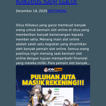
Klikzeus Yang Gacor
December 18, 2025
TESTIMONI
Situs Klikzeus yang gacor membuat banyak
orang untuk bermain slot online di situs yang
memberikan banyak kemenangan kepada
member setia. Menang main slot online
adalah salah satu kegiatan yang dinantikan
oleh banyak pemain slot online. Semua orang
pastinya ingin menang saat bermain slot
online dengan tujuan memperbaiki finansial
yang mereka miliki. Para pemain slot banyak…