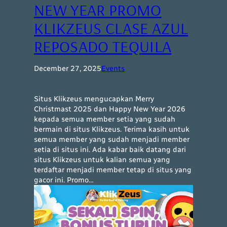
NEW YEAR PROMO
KLIKZEUS CLASE AZUL
REPOSADO TEQUILA
December 27, 2025
Events
Situs Klikzeus mengucapkan Merry
Christmast 2025 dan Happy New Year 2026
kepada semua member setia yang sudah
bermain di situs Klikzeus. Terima kasih untuk
semua member yang sudah menjadi member
setia di situs ini. Ada kabar baik datang dari
situs Klikzeus untuk kalian semua yang
terdaftar menjadi member tetap di situs yang
gacor ini. Promo…