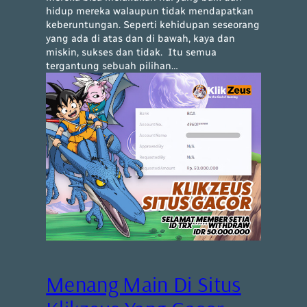
hidup mereka walaupun tidak mendapatkan
keberuntungan. Seperti kehidupan seseorang
yang ada di atas dan di bawah, kaya dan
miskin, sukses dan tidak. Itu semua
tergantung sebuah pilihan…
Menang Main Di Situs