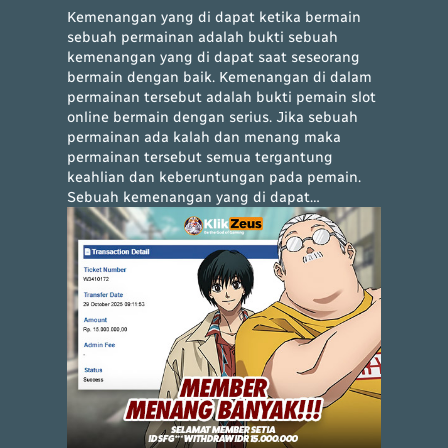
Kemenangan yang di dapat ketika bermain
sebuah permainan adalah bukti sebuah
kemenangan yang di dapat saat seseorang
bermain dengan baik. Kemenangan di dalam
permainan tersebut adalah bukti pemain slot
online bermain dengan serius. Jika sebuah
permainan ada kalah dan menang maka
permainan tersebut semua tergantung
keahlian dan keberuntungan pada pemain.
Sebuah kemenangan yang di dapat…