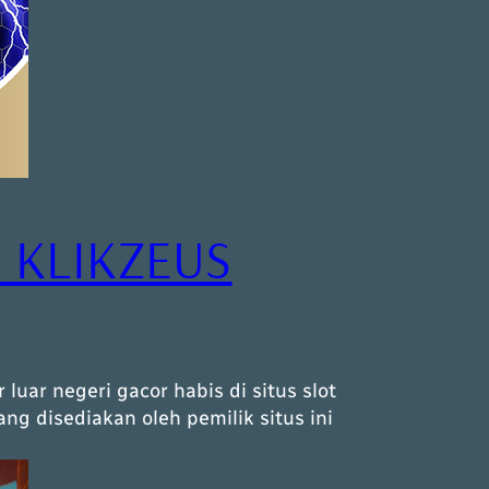
us KLIKZEUS
uar negeri gacor habis di situs slot
ng disediakan oleh pemilik situs ini