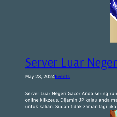
Server Luar Neger
May 28, 2024
Events
Server Luar Negeri Gacor Anda sering run
online klikzeus. Dijamin JP kalau anda ma
untuk kalian. Sudah tidak zaman lagi jik