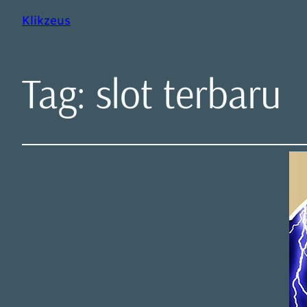
Klikzeus
Tag:
slot terbaru