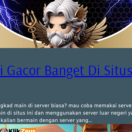
i Gacor Banget Di Sit
gkad main di server biasa? mau coba memakai server l
in di situs ini dan menggunakan server luar negeri ya
a kalian bermain dengan server yang…