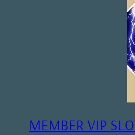
MEMBER VIP SLO