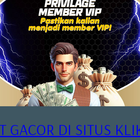
T GACOR DI SITUS KL