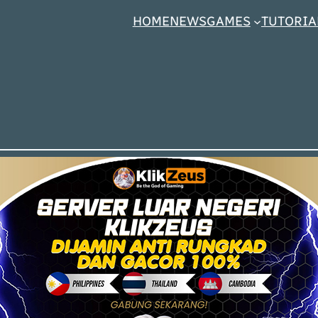
HOME
NEWS
GAMES
TUTORIA