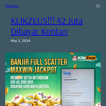
Skip
Klikzeus
to
content
KLIKZEUS!!! 42 Juta
Dibayar Kontan
May 2, 2024