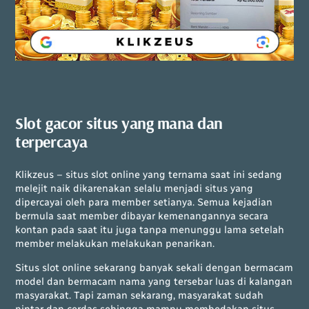
Slot gacor situs yang mana dan
terpercaya
Klikzeus – situs slot online yang ternama saat ini sedang
melejit naik dikarenakan selalu menjadi situs yang
dipercayai oleh para member setianya. Semua kejadian
bermula saat member dibayar kemenangannya secara
kontan pada saat itu juga tanpa menunggu lama setelah
member melakukan melakukan penarikan.
Situs slot online sekarang banyak sekali dengan bermacam
model dan bermacam nama yang tersebar luas di kalangan
masyarakat. Tapi zaman sekarang, masyarakat sudah
pintar dan cerdas sehingga mampu membedakan situs