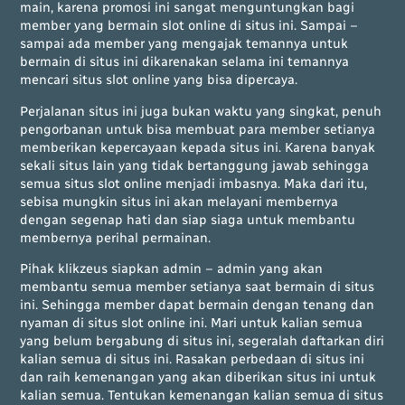
main, karena promosi ini sangat menguntungkan bagi
member yang bermain slot online di situs ini. Sampai –
sampai ada member yang mengajak temannya untuk
bermain di situs ini dikarenakan selama ini temannya
mencari situs slot online yang bisa dipercaya.
Perjalanan situs ini juga bukan waktu yang singkat, penuh
pengorbanan untuk bisa membuat para member setianya
memberikan kepercayaan kepada situs ini. Karena banyak
sekali situs lain yang tidak bertanggung jawab sehingga
semua situs slot online menjadi imbasnya. Maka dari itu,
sebisa mungkin situs ini akan melayani membernya
dengan segenap hati dan siap siaga untuk membantu
membernya perihal permainan.
Pihak klikzeus siapkan admin – admin yang akan
membantu semua member setianya saat bermain di situs
ini. Sehingga member dapat bermain dengan tenang dan
nyaman di situs slot online ini. Mari untuk kalian semua
yang belum bergabung di situs ini, segeralah daftarkan diri
kalian semua di situs ini. Rasakan perbedaan di situs ini
dan raih kemenangan yang akan diberikan situs ini untuk
kalian semua. Tentukan kemenangan kalian semua di situs