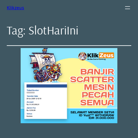
Klikzeus
Tag:
SlotHariIni