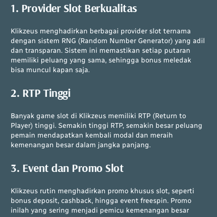
1. Provider Slot Berkualitas
Klikzeus menghadirkan berbagai provider slot ternama
dengan sistem RNG (Random Number Generator) yang adil
dan transparan. Sistem ini memastikan setiap putaran
memiliki peluang yang sama, sehingga bonus meledak
bisa muncul kapan saja.
2. RTP Tinggi
Banyak game slot di Klikzeus memiliki RTP (Return to
Player) tinggi. Semakin tinggi RTP, semakin besar peluang
pemain mendapatkan kembali modal dan meraih
kemenangan besar dalam jangka panjang.
3. Event dan Promo Slot
Klikzeus rutin menghadirkan promo khusus slot, seperti
bonus deposit, cashback, hingga event freespin. Promo
inilah yang sering menjadi pemicu kemenangan besar