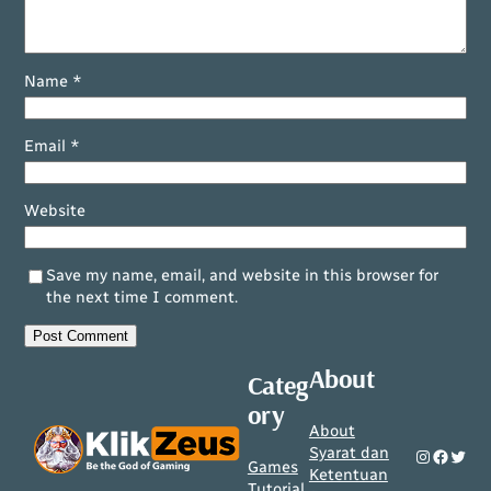
Name
*
Email
*
Website
Save my name, email, and website in this browser for
the next time I comment.
About
Categ
ory
About
Syarat dan
Instagram
Facebook
Twitter
Games
Ketentuan
Tutorial