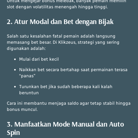
Untuk mengejar bonus meledak, banyak pemain memilih
slot dengan volatilitas menengah hingga tinggi.
2. Atur Modal dan Bet dengan Bijak
Salah satu kesalahan fatal pemain adalah langsung
memasang bet besar. Di Klikzeus, strategi yang sering
digunakan adalah:
Mulai dari bet kecil
Naikkan bet secara bertahap saat permainan terasa
“panas”
Turunkan bet jika sudah beberapa kali kalah
beruntun
Cara ini membantu menjaga saldo agar tetap stabil hingga
bonus muncul.
3. Manfaatkan Mode Manual dan Auto
Spin