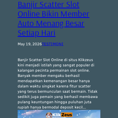
Banjir Scatter Slot
Online Bikin Member
Auto Menang Besar
Setiap Hari
May 19, 2026
TESTIMONI
Banjir Scatter Slot Online di situs Klikzeus
kini menjadi istilah yang sangat populer di
kalangan pecinta permainan slot online.
Banyak member mengaku berhasil
mendapatkan kemenangan besar hanya
dalam waktu singkat karena fitur scatter
yang terus bermunculan saat bermain. Tidak
sedikit juga pemain yang berhasil membawa
pulang keuntungan hingga puluhan juta
rupiah hanya bermodal deposit kecil.…