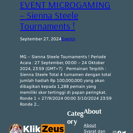
EVENT MICROGAMING
– Sienna Steele
Tournaments !
September 27, 2024
Events
MG – Sienna Steele Tournaments ! Periode
Acara : 27 September, 00:00 – 24 Oktober
2024, 23:59 (GMT+7) Permainan Terpilih :
Sienna Steele Total 4 turnamen dengan total
jumlah hadiah Rp 100,000,000 yang akan
dibagikan kepada 1,288 pemain yang
memiliki skor tertinggi di papan peringkat.
Ronde 1 = 27/9/2024 00:00 3/10/2024 23:59
Ronde 2…
About
Categ
ory
About
Syarat dan
Instagram
Facebook
Twitter