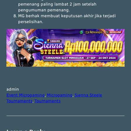
pemenang paling lambat 2 jam setelah
pengumuman pemenang.
MG berhak membuat keputusan akhir jika terjadi
perselisihan.
admin
Event Microgaming
, 
Microgaming
, 
Sienna Steele
Tournaments
, 
Tournaments