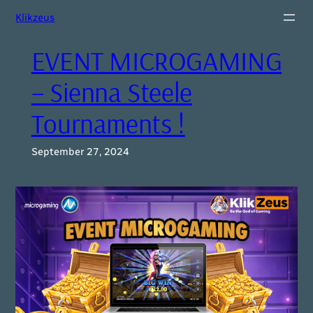
Skip
Klikzeus
to
content
EVENT MICROGAMING
– Sienna Steele
Tournaments !
September 27, 2024