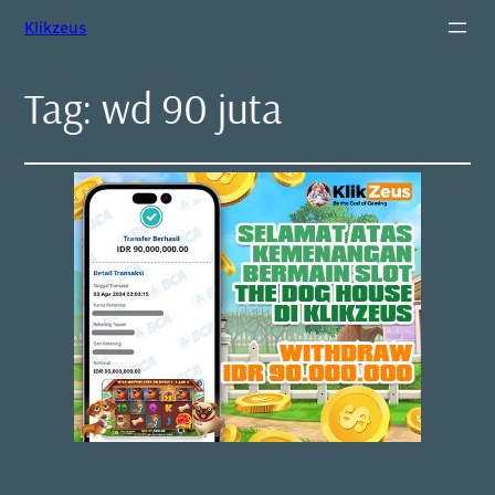
Klikzeus
Tag:
wd 90 juta