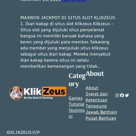
MAXWIN JACKPOT DI SITUS SLOT KLIKZEUS
1. Ikan kakap di situs slot klikzeus Klikzeus –
Situs slot yang dijuluki situs penyelamat
bangsa ini memiliki banyak bahasa yang
keren yang dijuluki para member. Sekarang
ada member yang menjuluki situs klikzeus
sebagai situs ikan kakap. Mereka menyebut
ikan kakap karena situs ini selalu
memberikan kemenangan yang tidak…
About
Categ
ory
About
Syarat dan
Instagram
Facebook
Twitter
Games
Ketentuan
Tutorial
Tanggung
Testimo
Jawab Bermain
ni
Pusat Bantuan
©KLIKZEUS.VIP