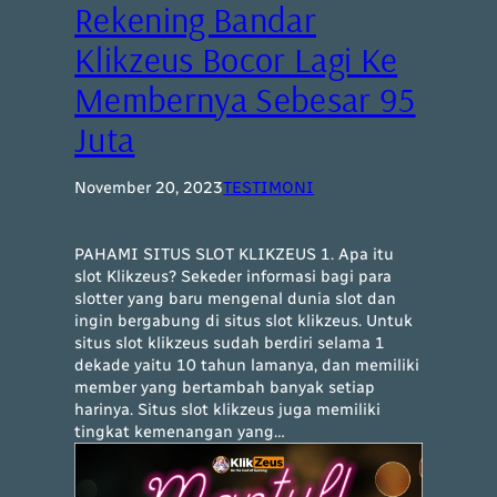
Rekening Bandar
Klikzeus Bocor Lagi Ke
Membernya Sebesar 95
Juta
November 20, 2023
TESTIMONI
PAHAMI SITUS SLOT KLIKZEUS 1. Apa itu
slot Klikzeus? Sekeder informasi bagi para
slotter yang baru mengenal dunia slot dan
ingin bergabung di situs slot klikzeus. Untuk
situs slot klikzeus sudah berdiri selama 1
dekade yaitu 10 tahun lamanya, dan memiliki
member yang bertambah banyak setiap
harinya. Situs slot klikzeus juga memiliki
tingkat kemenangan yang…