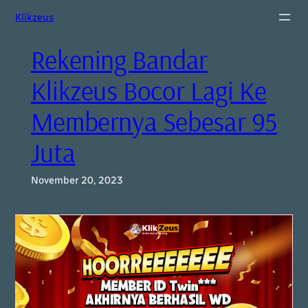
Skip
Klikzeus
to
content
Rekening Bandar
Klikzeus Bocor Lagi Ke
Membernya Sebesar 95
Juta
November 20, 2023