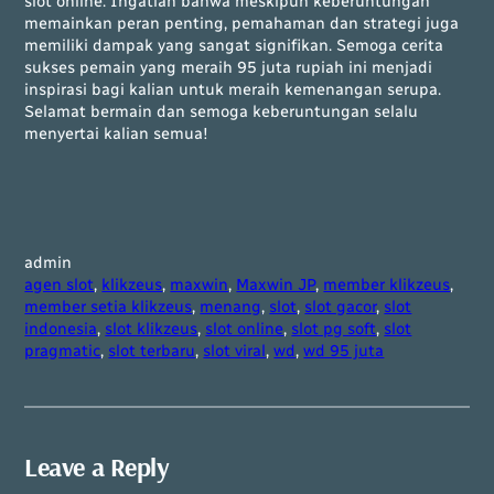
slot online. Ingatlah bahwa meskipun keberuntungan
memainkan peran penting, pemahaman dan strategi juga
memiliki dampak yang sangat signifikan. Semoga cerita
sukses pemain yang meraih 95 juta rupiah ini menjadi
inspirasi bagi kalian untuk meraih kemenangan serupa.
Selamat bermain dan semoga keberuntungan selalu
menyertai kalian semua!
admin
agen slot
, 
klikzeus
, 
maxwin
, 
Maxwin JP
, 
member klikzeus
, 
member setia klikzeus
, 
menang
, 
slot
, 
slot gacor
, 
slot
indonesia
, 
slot klikzeus
, 
slot online
, 
slot pg soft
, 
slot
pragmatic
, 
slot terbaru
, 
slot viral
, 
wd
, 
wd 95 juta
Leave a Reply