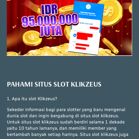
PAHAMI SITUS SLOT KLIKZEUS
1. Apa itu slot Klikzeus?
Sekeder informasi bagi para slotter yang baru mengenal
dunia slot dan ingin bergabung di situs slot klikzeus.
Untuk situs slot klikzeus sudah berdiri selama 1 dekade
yaitu 10 tahun lamanya, dan memiliki member yang
bertambah banyak setiap harinya. Situs slot klikzeus juga