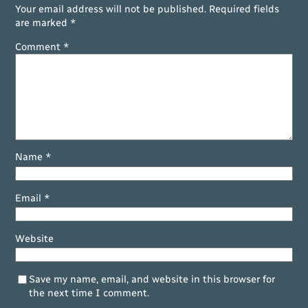
Your email address will not be published.
Required fields
are marked
*
Comment
*
Name
*
Email
*
Website
Save my name, email, and website in this browser for
the next time I comment.