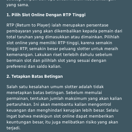
yang sama.
1. Pilih Slot Online Dengan RTP Tinggi
RTP (Return to Player) ialah merupakan persentase
pembayaran yang akan dikembalikan kepada pemain dari
total taruhan yang dimasukkan atau dimainkan. Pilihlah
slot online yang memiliki RTP tinggi, karena semakin
tinggi RTP, semakin besar peluang slotter untuk meraih
kemenangan. Lakukan riset terlebih dahulu sebelum
bermain slot dan pilihlah slot yang sesuai dengan
preferensi dan saldo kalian.
2. Tetapkan Batas Betingan
Salah satu kesalahan umum slotter adalah tidak
menetapkan batas betingan. Sebelum memulai
permainan, tentukan jumlah maksimum yang akan kalian
pertaruhkan. Ini akan membantu kalian mengontrol
keuangan dan menghindari kerugian lebih besar. Selalu
ingat bahwa meskipun slot online dapat memberikan
keuntungan besar, itu juga melibatkan risiko yang akan
terjadi.