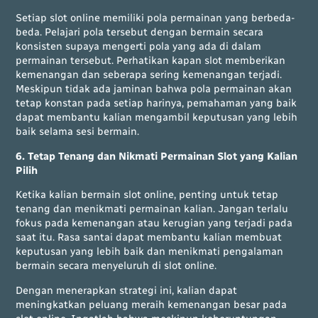
Setiap slot online memiliki pola permainan yang berbeda-
beda. Pelajari pola tersebut dengan bermain secara
konsisten supaya mengerti pola yang ada di dalam
permainan tersebut. Perhatikan kapan slot memberikan
kemenangan dan seberapa sering kemenangan terjadi.
Meskipun tidak ada jaminan bahwa pola permainan akan
tetap konstan pada setiap harinya, pemahaman yang baik
dapat membantu kalian mengambil keputusan yang lebih
baik selama sesi bermain.
6. Tetap Tenang dan Nikmati Permainan Slot yang Kalian
Pilih
Ketika kalian bermain slot online, penting untuk tetap
tenang dan menikmati permainan kalian. Jangan terlalu
fokus pada kemenangan atau kerugian yang terjadi pada
saat itu. Rasa santai dapat membantu kalian membuat
keputusan yang lebih baik dan menikmati pengalaman
bermain secara menyeluruh di slot online.
Dengan menerapkan strategi ini, kalian dapat
meningkatkan peluang meraih kemenangan besar pada