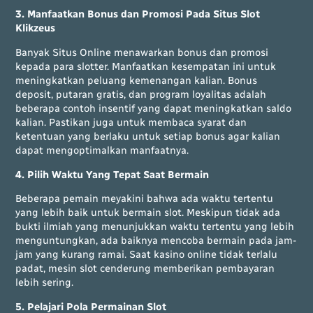
3. Manfaatkan Bonus dan Promosi Pada Situs Slot
Klikzeus
Banyak Situs Online menawarkan bonus dan promosi
kepada para slotter. Manfaatkan kesempatan ini untuk
meningkatkan peluang kemenangan kalian. Bonus
deposit, putaran gratis, dan program loyalitas adalah
beberapa contoh insentif yang dapat meningkatkan saldo
kalian. Pastikan juga untuk membaca syarat dan
ketentuan yang berlaku untuk setiap bonus agar kalian
dapat mengoptimalkan manfaatnya.
4. Pilih Waktu Yang Tepat Saat Bermain
Beberapa pemain meyakini bahwa ada waktu tertentu
yang lebih baik untuk bermain slot. Meskipun tidak ada
bukti ilmiah yang menunjukkan waktu tertentu yang lebih
menguntungkan, ada baiknya mencoba bermain pada jam-
jam yang kurang ramai. Saat kasino online tidak terlalu
padat, mesin slot cenderung memberikan pembayaran
lebih sering.
5. Pelajari Pola Permainan Slot