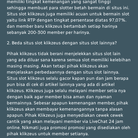
memiliki tingkat kemenangan yang sangat tinggi
sehingga membuat para slotter betah bermain di situs ini.
Situs slot klikzeus juga memiliki acuan untuk bermain slot
yaitu link RTP dengan tingkat persentase diatas 97,07%.
dan member baru klikzeus bertambah setiap harinya
sebanyak 200-300 member per harinya.
2. Beda situs slot klikzeus dengan situs slot lainnya?
Pihak klikzeus tidak berani menjelekkan situs slot lain
yang ada diluar sana karena semua slot memiliki kelebihan
masing masing. Akan tetapi pihak klikzeus akan
menjelaskan perbedaannya dengan situs slot lainnya.
Situs slot klikzeus selalu gacor kapan pun dan jam berapa
pun bisa di cek di artikel lainnya yang ada di artikel
klikzeus. Klikzeus juga selalu melayani member setia nya
dengan baik agar member bisa aman dan nyaman
bermainnya. Sebesar apapun kemenangan member, pihak
klikzeus akan membayar kemenangannya tanpa alasan
apapun. Pihak Klikzeus juga menyediakan cewek cewek
cantik yang akan melayani member via LiveChat 24 jam
online. Nikmati juga promosi promosi yang disediakan oleh
pihak klikzeus untuk member setianya.