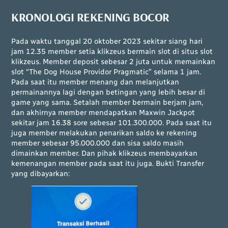
KRONOLOGI REKENING BOCOR
Pada waktu tanggal 20 oktober 2023 sekitar siang hari
jam 12.35 member setia klikzeus bermain slot di situs slot
klikzeus. Member deposit sebesar 2 juta untuk memainkan
slot “The Dog House Providor Pragmatic” selama 1 jam.
Pada saat itu member menang dan melanjutkan
permainannya lagi dengan betingan yang lebih besar di
game yang sama. Setalah member bermain berjam jam,
dan akhirnya member mendapatkan Maxwin Jackpot
sekitar jam 16.38 sore sebesar 101.300.000. Pada saat itu
juga member melakukan penarikan saldo ke rekening
member sebesar 95.000.000 dan sisa saldo masih
dimainkan member. Dan pihak klikzeus membayarkan
kemenangan member pada saat itu juga. Bukti Transfer
yang dibayarkan: