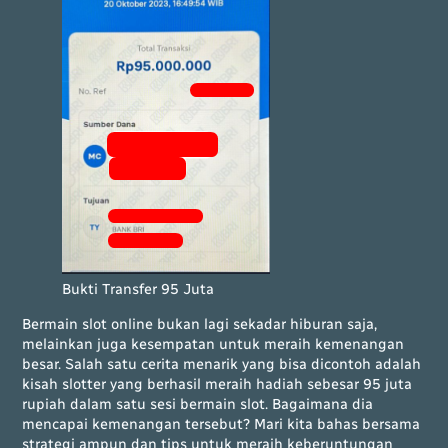
Bukti Transfer 95 Juta
Bermain slot online bukan lagi sekadar hiburan saja,
melainkan juga kesempatan untuk meraih kemenangan
besar. Salah satu cerita menarik yang bisa dicontoh adalah
kisah slotter yang berhasil meraih hadiah sebesar 95 juta
rupiah dalam satu sesi bermain slot. Bagaimana dia
mencapai kemenangan tersebut? Mari kita bahas bersama
strategi ampun dan tips untuk meraih keberuntungan