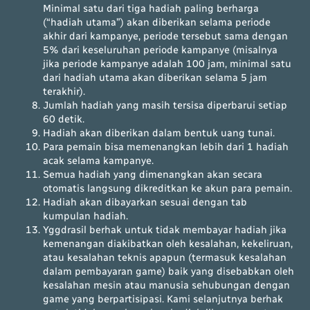
Minimal satu dari tiga hadiah paling berharga
(“hadiah utama”) akan diberikan selama periode
akhir dari kampanye, periode tersebut sama dengan
5% dari keseluruhan periode kampanye (misalnya
jika periode kampanye adalah 100 jam, minimal satu
dari hadiah utama akan diberikan selama 5 jam
terakhir).
Jumlah hadiah yang masih tersisa diperbarui setiap
60 detik.
Hadiah akan diberikan dalam bentuk uang tunai.
Para pemain bisa memenangkan lebih dari 1 hadiah
acak selama kampanye.
Semua hadiah yang dimenangkan akan secara
otomatis langsung dikreditkan ke akun para pemain.
Hadiah akan dibayarkan sesuai dengan tab
kumpulan hadiah.
Yggdrasil berhak untuk tidak membayar hadiah jika
kemenangan diakibatkan oleh kesalahan, kekeliruan,
atau kesalahan teknis apapun (termasuk kesalahan
dalam pembayaran game) baik yang disebabkan oleh
kesalahan mesin atau manusia sehubungan dengan
game yang berpartisipasi. Kami selanjutnya berhak