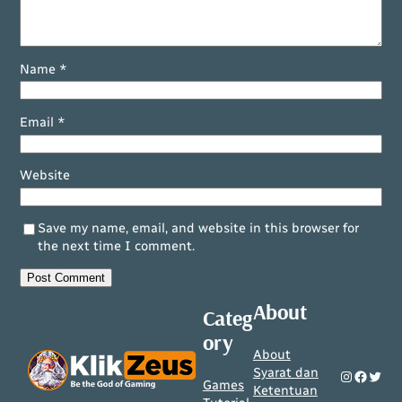
Name
*
Email
*
Website
Save my name, email, and website in this browser for
the next time I comment.
About
Categ
ory
About
Syarat dan
Instagram
Facebook
Twitter
Games
Ketentuan