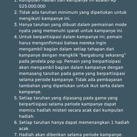
525.000.000
Tidak ada taruhan minimum yang diperlukan untuk
mengikuti kampanye ini.
Hanya taruhan yang dibuat dalam permainan mode
nyata yang memenuhi syarat untuk kampanye ini.
Untuk berpartisipasi dalam kampanye ini, pemain
harus mengonfirmasi bahwa mereka ingin
mengambil bagian dalam setiap tahapan dari
kampanye dengan mengklik “bergabung sekarang”
pada jendela pop-up. Pemain yang berpartisipasi
akan mengambil bagian dalam kampanye dengan
memasang taruhan pada game yang berpartisipasi
selama periode kampanye. Tidak ada pembayaran
tambahan yang diperlukan untuk ikut serta dalam
kampanye.
Setiap taruhan yang dipasang pada game yang
berpartisipasi selama periode kampanye dapat
memicu hadiah misteri secara acak dari kumpulan
hadiah.
Setiap taruhan hanya dapat memenangkan 1 hadiah
acak.
Hadiah akan diberikan selama periode kampanye.