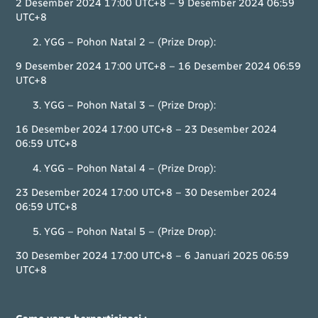
2 Desember 2024 17:00 UTC+8 – 9 Desember 2024 06:59
UTC+8
YGG – Pohon Natal 2 – (Prize Drop):
9 Desember 2024 17:00 UTC+8 – 16 Desember 2024 06:59
UTC+8
YGG – Pohon Natal 3 – (Prize Drop):
16 Desember 2024 17:00 UTC+8 – 23 Desember 2024
06:59 UTC+8
YGG – Pohon Natal 4 – (Prize Drop):
23 Desember 2024 17:00 UTC+8 – 30 Desember 2024
06:59 UTC+8
YGG – Pohon Natal 5 – (Prize Drop):
30 Desember 2024 17:00 UTC+8 – 6 Januari 2025 06:59
UTC+8