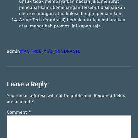
untuk tidak membayarkan hadiah jika, menurut
pendapat kami, kemenangan tersebut disebabkan
oleh kecurangan atau kolusi dengan pemain lain.
Azure Tech (Yggdrasil) berhak untuk membatalkan
atau mengubah promosi ini kapan saja.
admin
MAS TREE
, 
YGG
, 
YGGDRASIL
Leave a Reply
Your email address will not be published.
Required fields
are marked
*
Comment
*