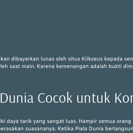
an dibayarkan lunas oleh situs Klikzeus kepada se
oleh saat main. Karena kemenangan adalah bukti dim
Dunia Cocok untuk Kon
ki daya tarik yang sangat luas. Hampir semua orang
 merasakan suasananya. Ketika Piala Dunia berlangsu