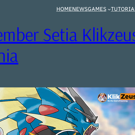
HOME
NEWS
GAMES
TUTORIA
ber Setia Klikzeus
nia