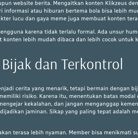
aupun website berita. Mengaitkan konten Klikzeus de
 informasi atau hiburan bertema bola bisa lebih mud
akter lucu dan gaya meme juga membuat konten teras
pengguna karena tidak terlalu formal. Ada unsur humo
konten lebih mudah dibaca dan lebih cocok untuk k
Bijak dan Terkontrol
i cerita yang menarik, tetapi bermain dengan bijak
miliki risiko. Karena itu, menentukan batas modal
mengejar kekalahan, dan jangan menganggap kemenan
a dijadikan jaminan. Sikap yang paling tepat adalah
akan terasa lebih nyaman. Member bisa menikmati s