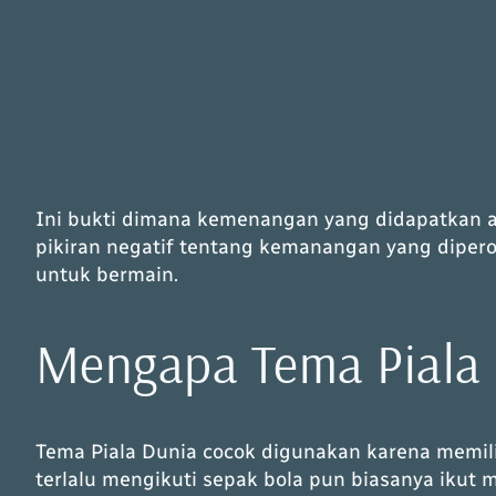
Ini bukti dimana kemenangan yang didapatkan ak
pikiran negatif tentang kemanangan yang diper
untuk bermain.
Mengapa Tema Piala 
Tema Piala Dunia cocok digunakan karena memili
terlalu mengikuti sepak bola pun biasanya ikut