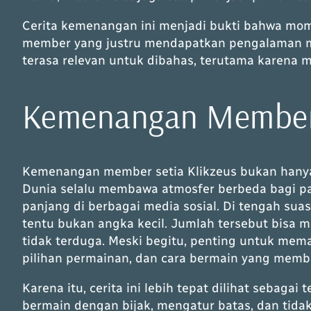
Cerita kemenangan ini menjadi bukti bahwa mome
member yang justru mendapatkan pengalaman men
terasa relevan untuk dibahas, terutama karena 
Kemenangan Member S
Kemenangan member setia Klikzeus bukan hanya m
Dunia selalu membawa atmosfer berbeda bagi p
panjang di berbagai media sosial. Di tengah su
tentu bukan angka kecil. Jumlah tersebut bisa
tidak terduga. Meski begitu, penting untuk mem
pilihan permainan, dan cara bermain yang mem
Karena itu, cerita ini lebih tepat dilihat sebag
bermain dengan bijak, mengatur batas, dan tidak