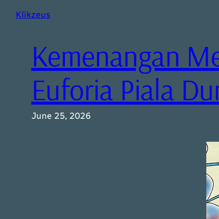
Skip
Klikzeus
to
content
Kemenangan Mem
Euforia Piala Du
June 25, 2026