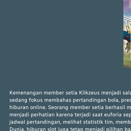
Kemenangan member setia Klikzeus menjadi salah
sedang fokus membahas pertandingan bola, predik
hiburan online. Seorang member setia berhasil 
menjadi perhatian karena terjadi saat euforia 
jadwal pertandingan, melihat statistik tim, mem
Dunia, hiburan slot juga tetap menjadi pilihan b