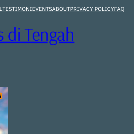
L
TESTIMONI
EVENTS
ABOUT
PRIVACY POLICY
FAQ
 di Tengah