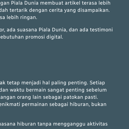
ngan Piala Dunia membuat artikel terasa lebih
ah tertarik dengan cerita yang disampaikan.
a lebih ringan.
r, ada suasana Piala Dunia, dan ada testimoni
ebutuhan promosi digital.
 tetap menjadi hal paling penting. Setiap
 dan waktu bermain sangat penting sebelum
gan orang lain sebagai patokan pasti.
 menikmati permainan sebagai hiburan, bukan
uasana hiburan tanpa mengganggu aktivitas