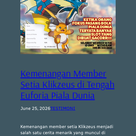
Kemenangan Member
Setia Klikzeus di Tengah
Euforia Piala Dunia
June 25, 2026
TESTIMONI
Kemenangan member setia Klikzeus menjadi
salah satu cerita menarik yang muncul di