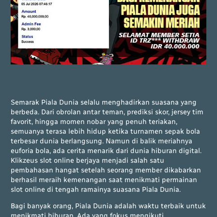
Semarak Piala Dunia selalu menghadirkan suasana yang
berbeda. Dari obrolan antar teman, prediksi skor, jersey tim
favorit, hingga momen nobar yang penuh teriakan,
semuanya terasa lebih hidup ketika turnamen sepak bola
terbesar dunia berlangsung. Namun di balik meriahnya
euforia bola, ada cerita menarik dari dunia hiburan digital.
Klikzeus slot online berjaya menjadi salah satu
pembahasan hangat setelah seorang member dikabarkan
berhasil meraih kemenangan saat menikmati permainan
slot online di tengah ramainya suasana Piala Dunia.
Bagi banyak orang, Piala Dunia adalah waktu terbaik untuk
menikmati hiburan. Ada yang fokus mengikuti