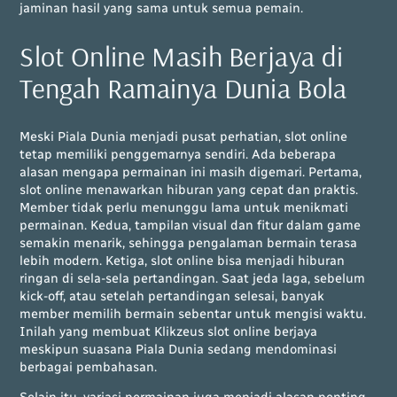
jaminan hasil yang sama untuk semua pemain.
Slot Online Masih Berjaya di
Tengah Ramainya Dunia Bola
Meski Piala Dunia menjadi pusat perhatian, slot online
tetap memiliki penggemarnya sendiri. Ada beberapa
alasan mengapa permainan ini masih digemari. Pertama,
slot online menawarkan hiburan yang cepat dan praktis.
Member tidak perlu menunggu lama untuk menikmati
permainan. Kedua, tampilan visual dan fitur dalam game
semakin menarik, sehingga pengalaman bermain terasa
lebih modern. Ketiga, slot online bisa menjadi hiburan
ringan di sela-sela pertandingan. Saat jeda laga, sebelum
kick-off, atau setelah pertandingan selesai, banyak
member memilih bermain sebentar untuk mengisi waktu.
Inilah yang membuat Klikzeus slot online berjaya
meskipun suasana Piala Dunia sedang mendominasi
berbagai pembahasan.