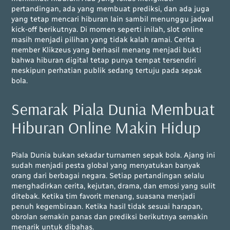
pertandingan, ada yang membuat prediksi, dan ada juga
yang tetap mencari hiburan lain sambil menunggu jadwal
kick-off berikutnya. Di momen seperti inilah, slot online
masih menjadi pilihan yang tidak kalah ramai. Cerita
member Klikzeus yang berhasil menang menjadi bukti
bahwa hiburan digital tetap punya tempat tersendiri
meskipun perhatian publik sedang tertuju pada sepak
bola.
Semarak Piala Dunia Membuat
Hiburan Online Makin Hidup
Piala Dunia bukan sekadar turnamen sepak bola. Ajang ini
sudah menjadi pesta global yang menyatukan banyak
orang dari berbagai negara. Setiap pertandingan selalu
menghadirkan cerita, kejutan, drama, dan emosi yang sulit
ditebak. Ketika tim favorit menang, suasana menjadi
penuh kegembiraan. Ketika hasil tidak sesuai harapan,
obrolan semakin panas dan prediksi berikutnya semakin
menarik untuk dibahas.