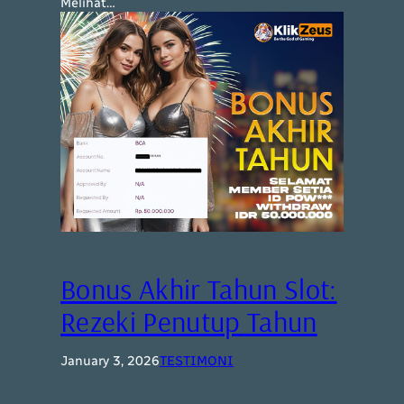
Melihat…
Bonus Akhir Tahun Slot:
Rezeki Penutup Tahun
January 3, 2026
TESTIMONI