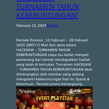
TURNAMEN TAHUN
KEBERUNTUNGAN!
February 10, 2025
Events
Periode Promosi : 1O Februari – 28 Februari
2025 (GMT+7) Mari ikut serta dalam
HACKSAW – TURNAMEN TAHUN
KEBERUNTUNGAN siapa tau kalian menjadi
pemenang dan berhak mendapatkan hadiah
yang telah di tentukan. Turnamen HACKSAW
– TURNAMEN TAHUN KEBERUNTUNGAN akan
dimenangkan oleh member yang sedang
mengalami keberuntungan hari ini. Syarat &
Ketentuan : Periode promo berlangsung…