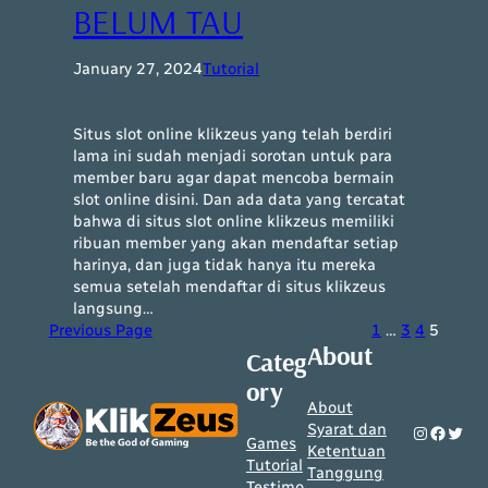
BELUM TAU
January 27, 2024
Tutorial
Situs slot online klikzeus yang telah berdiri
lama ini sudah menjadi sorotan untuk para
member baru agar dapat mencoba bermain
slot online disini. Dan ada data yang tercatat
bahwa di situs slot online klikzeus memiliki
ribuan member yang akan mendaftar setiap
harinya, dan juga tidak hanya itu mereka
semua setelah mendaftar di situs klikzeus
langsung…
Previous Page
1
…
3
4
5
About
Categ
ory
About
Syarat dan
Instagram
Facebook
Twitter
Games
Ketentuan
Tutorial
Tanggung
Testimo