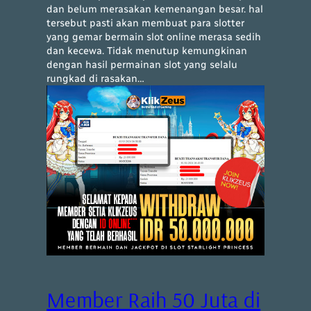
dan belum merasakan kemenangan besar. hal
tersebut pasti akan membuat para slotter
yang gemar bermain slot online merasa sedih
dan kecewa. Tidak menutup kemungkinan
dengan hasil permainan slot yang selalu
rungkad di rasakan…
Member Raih 50 Juta di