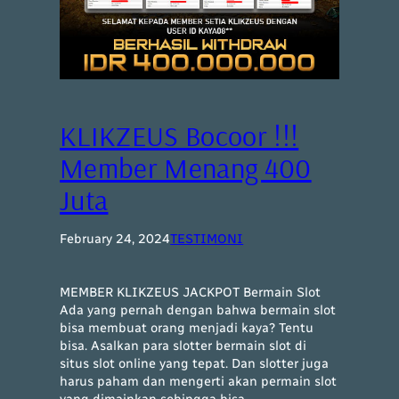
KLIKZEUS Bocoor !!!
Member Menang 400
Juta
February 24, 2024
TESTIMONI
MEMBER KLIKZEUS JACKPOT Bermain Slot
Ada yang pernah dengan bahwa bermain slot
bisa membuat orang menjadi kaya? Tentu
bisa. Asalkan para slotter bermain slot di
situs slot online yang tepat. Dan slotter juga
harus paham dan mengerti akan permain slot