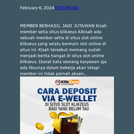
February 6, 2024
TESTIMONI
MEMBER BERHASIL JADI JUTAWAN Kisah
member setia situs klikzeus Alkisah ada
sebuah member setia di situs slot online
klikzeus yang selalu bermain slot online di
situs ini. Kisah tersebut memang sudah
menjadi berita hangat di situs slot online
klikzeus. Ibarat kata seorang karyawan aja
ada liburnya dalam bekerja akan tetapi
member ini tidak pernah absen…