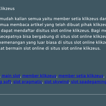
likzeus
rmudah kalian semua yaitu member setia klikzeus d
n semua membaca artikel yang telah dibuat pihak klikz
 dapat mendaftar disitus slot online klikzeus. Bagi
a secepatnya bisa bergabung di situs slot online klik
menangan yang luar biasa di situs slot online klik
 bermain slot online di situs slot online klikzeus.
, 
main slot
, 
member klikzeus
, 
member setia klikzeus
, 
g soft
, 
slot pragmatic
, 
slot skywind
, 
slot spadegamin