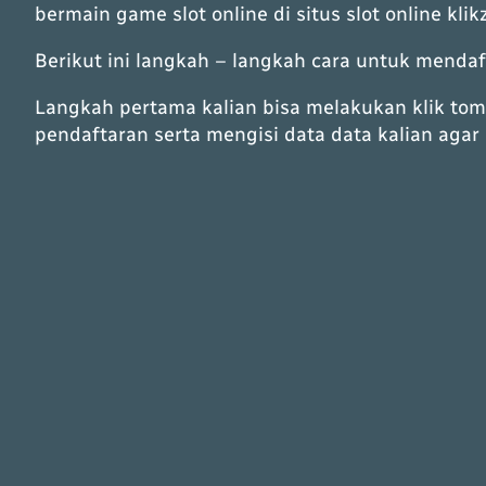
bermain game slot online di situs slot online klik
Berikut ini langkah – langkah cara untuk mendaft
Langkah pertama kalian bisa melakukan klik to
pendaftaran serta mengisi data data kalian agar 