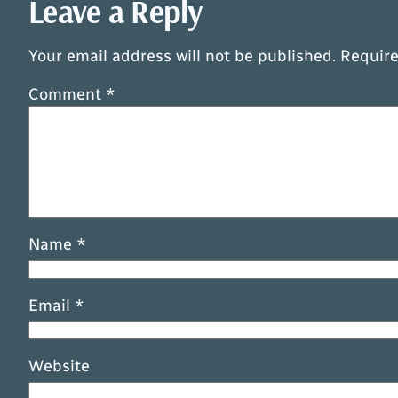
Leave a Reply
Your email address will not be published.
Require
Comment
*
Name
*
Email
*
Website