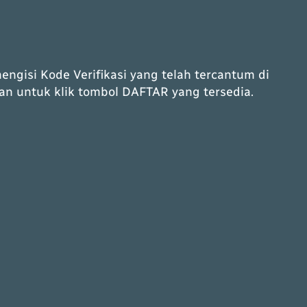
gisi Kode Verifikasi yang telah tercantum di
kan untuk klik tombol DAFTAR yang tersedia.