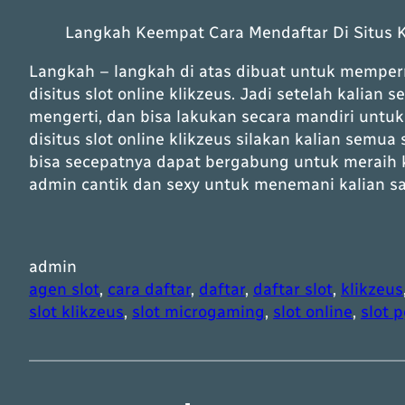
Langkah Keempat Cara Mendaftar Di Situs K
Langkah – langkah di atas dibuat untuk mempe
disitus slot online klikzeus. Jadi setelah kalia
mengerti, dan bisa lakukan secara mandiri untuk
disitus slot online klikzeus silakan kalian semu
bisa secepatnya dapat bergabung untuk meraih ke
admin cantik dan sexy untuk menemani kalian saat
admin
agen slot
, 
cara daftar
, 
daftar
, 
daftar slot
, 
klikzeus
slot klikzeus
, 
slot microgaming
, 
slot online
, 
slot p