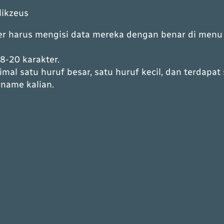
likzeus
 harus mengisi data mereka dengan benar di menu u
8-20 karakter.
l satu huruf besar, satu huruf kecil, dan terdapat 
name kalian.