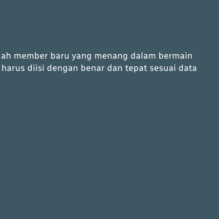
udah member baru yang menang dalam bermain
harus diisi dengan benar dan tepat sesuai data