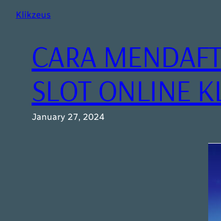
Skip
Klikzeus
to
content
CARA MENDAFT
SLOT ONLINE K
January 27, 2024