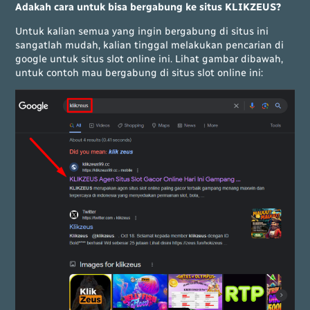
Adakah cara untuk bisa bergabung ke situs KLIKZEUS?
Untuk kalian semua yang ingin bergabung di situs ini
sangatlah mudah, kalian tinggal melakukan pencarian di
google untuk situs slot online ini. Lihat gambar dibawah,
untuk contoh mau bergabung di situs slot online ini: