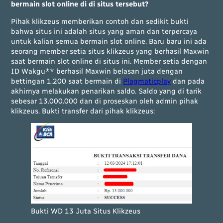
bermain slot online di di situs tersebut?
Pihak klikzeus memberikan contoh dan sedikit bukti
bahwa situs ini adalah situs yang aman dan terpercaya
untuk kalian semua bermain slot online. Baru baru ini ada
seorang member setia situs klikzeus yang berhasil Maxwin
saat bermain slot online di situs ini. Member setia dengan
ID Wakgu** berhasil Maxwin belasan juta dengan
bettingan 1.200 saat bermain di
Plagmaticplay
dan pada
akhirnya melakukan penarikan saldo. Saldo yang di tarik
sebesar 13.000.000 dan di proseskan oleh admin pihak
klikzeus. Bukti transfer dari pihak klikzeus:
Bukti WD 13 Juta Situs Klikzeus