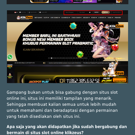
Gampang bukan untuk bisa gabung dengan situs slot
online ini, situs ini memiliki tampilan yang menarik.
Sehingga membuat kalian semua untuk lebih mudah
untuk memahami dan beradaptasi dengan permainan
yang telah disediakan oleh situs ini.
Apa saja yang akan didapatkan jika sudah bergabung dan
bermain di situs slot online klikzeus?