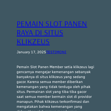
PEMAIN SLOT PANEN
RAYA DI SITUS
KLIKZEUS
January 17, 2025
TESTIMONI
Pemain Slot Panen Member setia klikzeus lagi
gencarnya mengejar kemenangan sebanyak
banyaknya di situs klikzeus yang sedang
gacor. Karena semua member diberikan
kemenangan yang tidak terduga oleh pihak
situs. Permainan slot yang tiba tiba gacor
saat semua member bermain slot di providor
manapun. Pihak klikzeus terkonfirmasi dan
mengatakan bahwa kemenangan yang