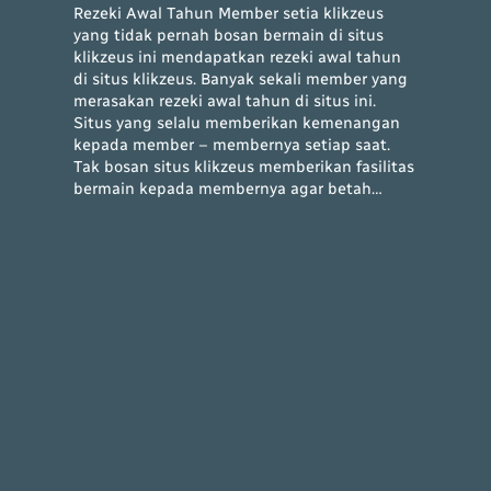
Rezeki Awal Tahun Member setia klikzeus
yang tidak pernah bosan bermain di situs
klikzeus ini mendapatkan rezeki awal tahun
di situs klikzeus. Banyak sekali member yang
merasakan rezeki awal tahun di situs ini.
Situs yang selalu memberikan kemenangan
kepada member – membernya setiap saat.
Tak bosan situs klikzeus memberikan fasilitas
bermain kepada membernya agar betah…