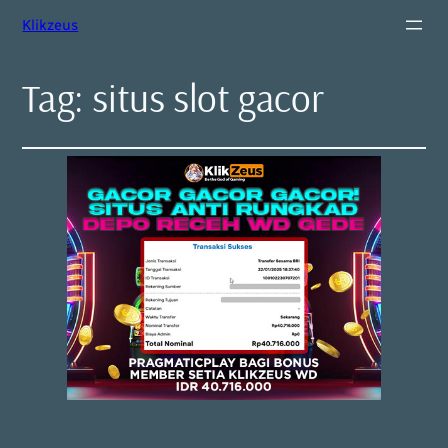
Klikzeus
Tag:
situs slot gacor