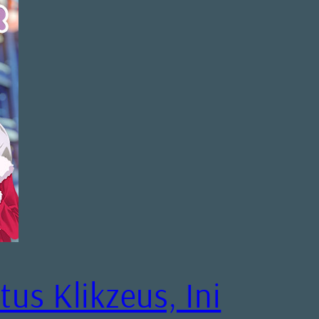
us Klikzeus, Ini