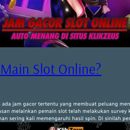
Main Slot Online?
a ada jam gacor tertentu yang membuat peluang men
asan melainkan pemain slot telah melakukan survey ke
inan sering kali memengaruhi hasil spin. Di sinila