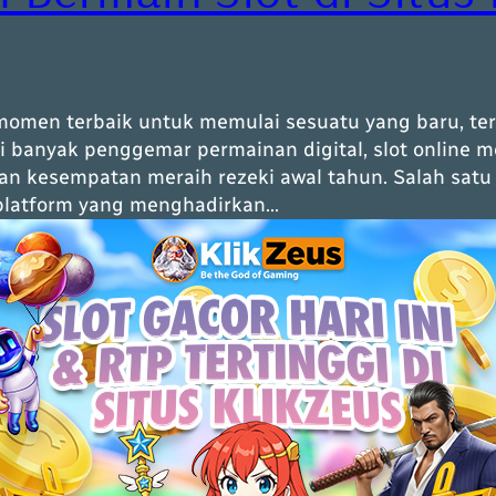
 momen terbaik untuk memulai sesuatu yang baru, t
banyak penggemar permainan digital, slot online me
n kesempatan meraih rezeki awal tahun. Salah satu
, platform yang menghadirkan…