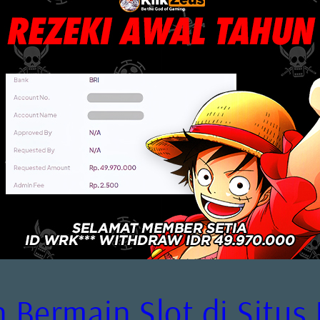
 Bermain Slot di Situs 