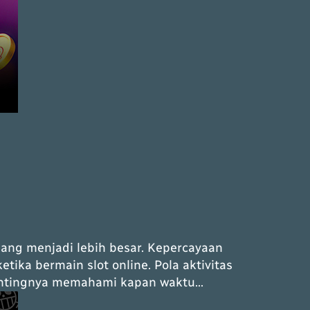
ang menjadi lebih besar. Kepercayaan
tika bermain slot online. Pola aktivitas
h pentingnya memahami kapan waktu…