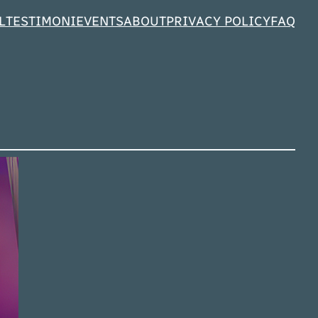
L
TESTIMONI
EVENTS
ABOUT
PRIVACY POLICY
FAQ