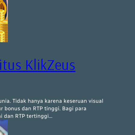
Situs KlikZeus
dunia. Tidak hanya karena keseruan visual
r bonus dan RTP tinggi. Bagi para
i dan RTP tertinggi…