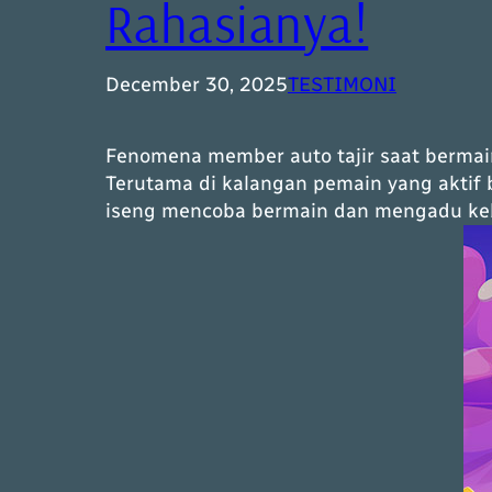
Rahasianya!
December 30, 2025
TESTIMONI
Fenomena member auto tajir saat bermain 
Terutama di kalangan pemain yang aktif b
iseng mencoba bermain dan mengadu keb