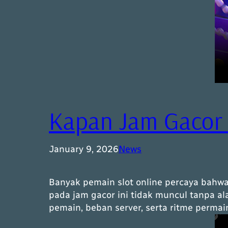
Kapan Jam Gacor 
January 9, 2026
News
Banyak pemain slot online percaya bahw
pada jam gacor ini tidak muncul tanpa al
pemain, beban server, serta ritme perma