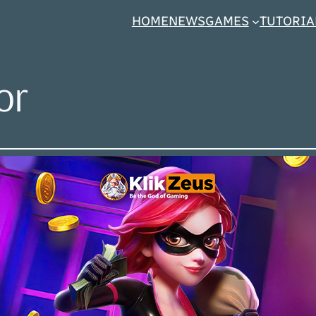
HOME
NEWS
GAMES
TUTORIA
or