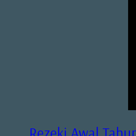
Rezeki Awal Tahun