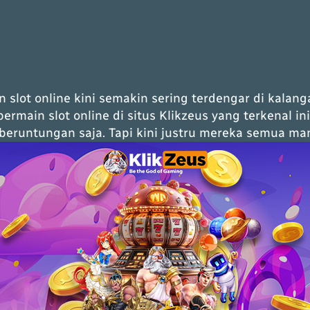
slot online kini semakin sering terdengar di kalang
ermain slot online di situs Klikzeus yang terkenal i
eruntungan saja. Tapi kini justru mereka semua m