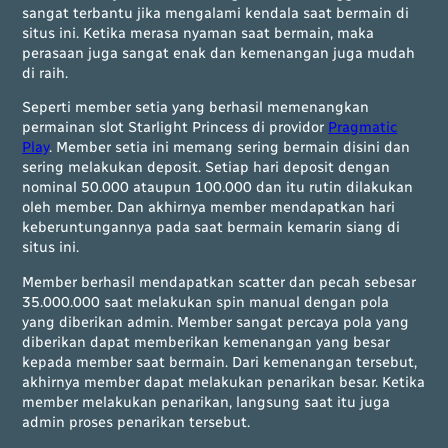
sangat terbantu jika mengalami kendala saat bermain di
situs ini. Ketika merasa nyaman saat bermain, maka
perasaan juga sangat enak dan kemenangan juga mudah
di raih.
Seperti member setia yang berhasil memenangkan
permainan slot Starlight Princess di providor
Pragmatic
Play
. Member setia ini memang sering bermain disini dan
sering melakukan deposit. Setiap hari deposit dengan
nominal 50.000 ataupun 100.000 dan itu rutin dilakukan
oleh member. Dan akhirnya member mendapatkan hari
keberuntungannya pada saat bermain kemarin siang di
situs ini.
Member berhasil mendapatkan scatter dan pecah sebesar
35.000.000 saat melakukan spin manual dengan pola
yang diberikan admin. Member sangat percaya pola yang
diberikan dapat memberikan kemenangan yang besar
kepada member saat bermain. Dari kemenangan tersebut,
akhirnya member dapat melakukan penarikan besar. Ketika
member melakukan penarikan, langsung saat itu juga
admin proses penarikan tersebut.