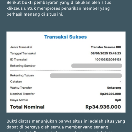
Berikut bukti pembayaran yang dilakukan oleh situs
klikzeus untuk memproses penarikan member yang
berhasil menang di situs ini.
Bukti diatas menunjukan bahwa situs ini adalah situs yang
dapat di percaya oleh semua member yang senang