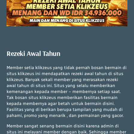
Rezeki Awal Tahun
Member setia klikzeus yang tidak pernah bosan bermain di
situs klikzeus ini mendapatkan rezeki awal tahun di situs
klikzeus. Banyak sekali member yang merasakan rezeki
awal tahun di situs ini. Situs yang selalu memberikan
kemenangan kepada member – membernya setiap saat.
Tak bosan situs klikzeus memberikan fasilitas bermain
kepada membernya agar betah untuk bermain disini.
Fasilitas yang di berikan berupa tampilan yang mudah di
pahami, promo yang menarik , dan permainan yang gacor.
Member sangat senang bermain disini karena admin di
situs ini melayani member dengan baik. Sehingga member