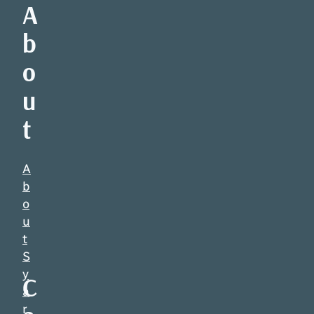
A
b
o
u
t
A
b
o
u
t
S
y
C
a
r