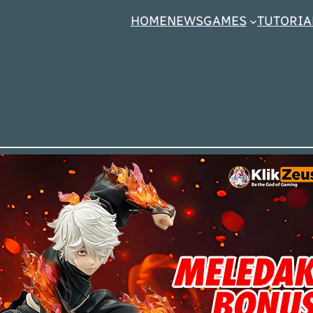
HOME
NEWS
GAMES
TUTORIA