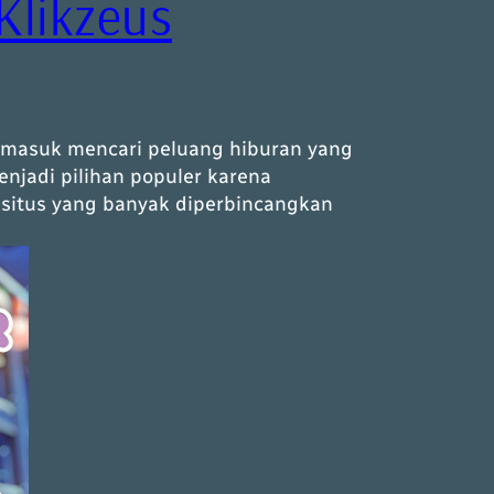
Klikzeus
ermasuk mencari peluang hiburan yang
njadi pilihan populer karena
 situs yang banyak diperbincangkan