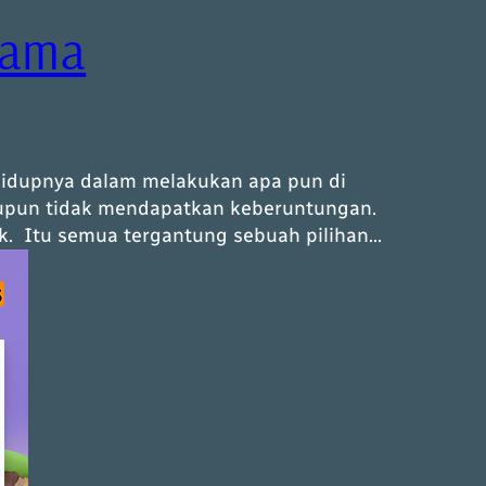
tama
idupnya dalam melakukan apa pun di
laupun tidak mendapatkan keberuntungan.
ak. Itu semua tergantung sebuah pilihan…