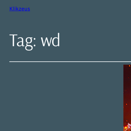
Klikzeus
Tag:
wd