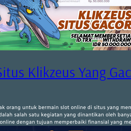
itus Klikzeus Yang Gac
ak orang untuk bermain slot online di situs yang 
dalah salah satu kegiatan yang dinantikan oleh bany
 online dengan tujuan memperbaiki finansial yang me