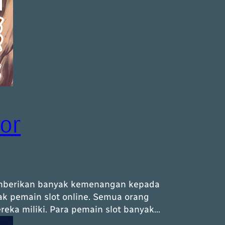
or
memberikan banyak kemenangan kepada
ak pemain slot online. Semua orang
reka miliki. Para pemain slot banyak…