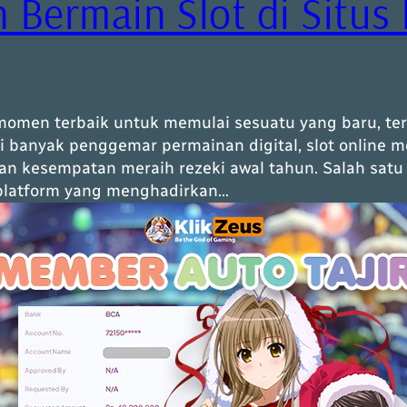
 Bermain Slot di Situs 
 momen terbaik untuk memulai sesuatu yang baru, t
banyak penggemar permainan digital, slot online me
n kesempatan meraih rezeki awal tahun. Salah satu
, platform yang menghadirkan…