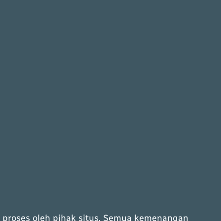
u proses oleh pihak situs. Semua kemenangan