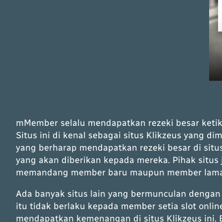
mMember selalu mendapatkan rezeki besar ketika
Situs ini di kenal sebagai situs Klikzeus yang 
yang berharap mendapatkan rezeki besar di situ
yang akan diberikan kepada mereka. Pihak situs
memandang member baru maupun member lama, se
Ada banyak situs lain yang bermunculan dengan
itu tidak berlaku kepada member setia slot onlin
mendapatkan kemenangan di situs Klikzeus ini.