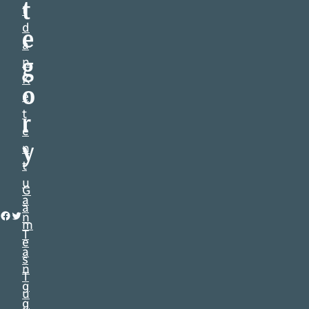
t
t
d
e
a
g
n
K
o
e
t
r
e
y
n
t
u
G
a
a
Facebook
Twitter
n
m
T
e
a
s
n
T
g
u
g