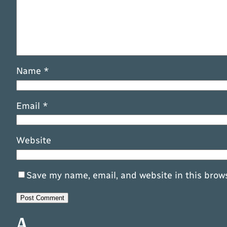
Name
*
Email
*
Website
Save my name, email, and website in this brow
A