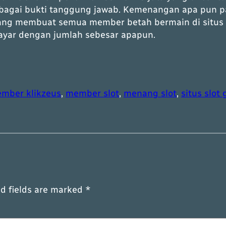
ebagai bukti tanggung jawab. Kemenangan apa pun pa
yang membuat semua member betah bermain di situs i
yar dengan jumlah sebesar apapun.
mber klikzeus
, 
member slot
, 
menang slot
, 
situs slot 
d fields are marked
*