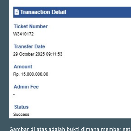
Gambar di atas adalah bukti dimana member seti