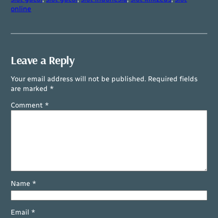
online
Leave a Reply
Your email address will not be published.
Required fields
are marked
*
Comment
*
Name
*
Email
*