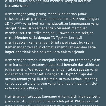
di kuras habis habisan saat member kompak bermain
bersama-sama.
Kemenangan yang paling menarik perhatian pihak
Klikzeus adalah permainan member setia Klikzeus dengan
ID Typ*** yang berhasil mendapatkan kemenangan yang
sangat besar. Dan kemenangan tersebut membuat
member setia seketika menjadi jutawan dalam sekejap
mata. Member setia dengan ID Typ*** berhasil
mendapatkan kemenangan 54juta pada saat buy spin.
Kemenangan tersebut otomatis membuat member setia
kaget dan tidak bisa berkata-kata dalam sejenak.
Kemenangan tersebut menjadi sorotan para temannya dan
memicu semua temannya juga ikuti bermain dan akhirnya
juga menang. Walaupun kemenangan tidak sebesar yang
didapat ole member setia dengan ID Typ***. Tapi dari
semua teman yang ikut bermain, semua berhasil menang
tanpa ada satu orang pun yang kalah dalam bermain slot
online di situs Klikzeus.
Kemenangan tersebut langsung di tarik oleh member setia
pada saat itu juga dan di bantu oleh pihak Klikzeus untuk
proses semua kemenangan tersebut. Semua kemenangan