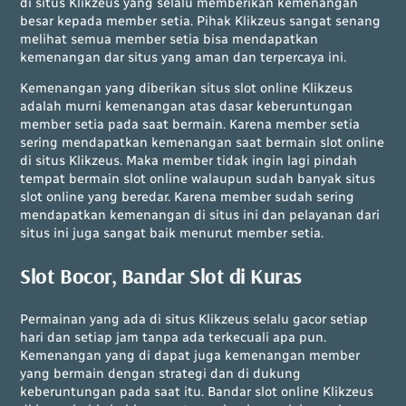
di situs Klikzeus yang selalu memberikan kemenangan
besar kepada member setia. Pihak Klikzeus sangat senang
melihat semua member setia bisa mendapatkan
kemenangan dar situs yang aman dan terpercaya ini.
Kemenangan yang diberikan situs slot online Klikzeus
adalah murni kemenangan atas dasar keberuntungan
member setia pada saat bermain. Karena member setia
sering mendapatkan kemenangan saat bermain slot online
di situs Klikzeus. Maka member tidak ingin lagi pindah
tempat bermain slot online walaupun sudah banyak situs
slot online yang beredar. Karena member sudah sering
mendapatkan kemenangan di situs ini dan pelayanan dari
situs ini juga sangat baik menurut member setia.
Slot Bocor, Bandar Slot di Kuras
Permainan yang ada di situs Klikzeus selalu gacor setiap
hari dan setiap jam tanpa ada terkecuali apa pun.
Kemenangan yang di dapat juga kemenangan member
yang bermain dengan strategi dan di dukung
keberuntungan pada saat itu. Bandar slot online Klikzeus