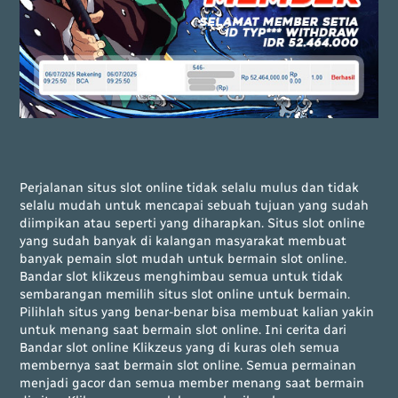
Perjalanan situs slot online tidak selalu mulus dan tidak
selalu mudah untuk mencapai sebuah tujuan yang sudah
diimpikan atau seperti yang diharapkan. Situs slot online
yang sudah banyak di kalangan masyarakat membuat
banyak pemain slot mudah untuk bermain slot online.
Bandar slot klikzeus menghimbau semua untuk tidak
sembarangan memilih situs slot online untuk bermain.
Pilihlah situs yang benar-benar bisa membuat kalian yakin
untuk menang saat bermain slot online. Ini cerita dari
Bandar slot online Klikzeus yang di kuras oleh semua
membernya saat bermain slot online. Semua permainan
menjadi gacor dan semua member menang saat bermain