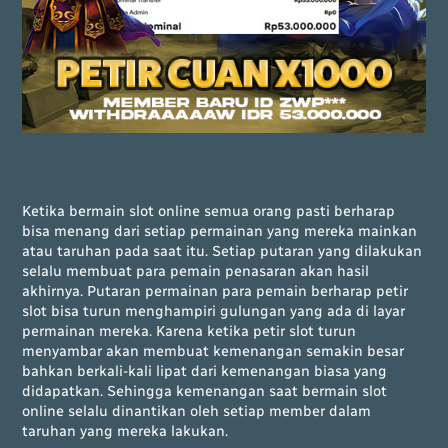
Ketika bermain slot online semua orang pasti berharap
bisa menang dari setiap permainan yang mereka mainkan
atau taruhan pada saat itu. Setiap putaran yang dilakukan
selalu membuat para pemain penasaran akan hasil
akhirnya. Putaran permainan para pemain berharap petir
slot bisa turun menghampiri gulungan yang ada di layar
permainan mereka. Karena ketika petir slot turun
menyambar akan membuat kemenangan semakin besar
bahkan berkali-kali lipat dari kemenangan biasa yang
didapatkan. Sehingga kemenangan saat bermain slot
online selalu dinantikan oleh setiap member dalam
taruhan yang mereka lakukan.