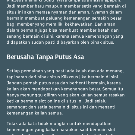
Klikzeus memiliki bukti nyata tanpa ada alasan apapun.
Jadi member baru maupun member setia yang bermain di
situs ini akan merasa nyaman dan aman. Nyaman dalam
bermain membuat peluang kemenangan semakin besar
bagi member yang memiliki kekhawatiran. Dan aman
dalam bermain juga bisa membuat member betah dan
senang bermain di sini, karena semua kemenangan yang
didapatkan sudah pasti dibayarkan oleh pihak situs.
Berusaha Tanpa Putus Asa
Setiap permainan yang pasti ada kalah dan ada menang,
tapi saran dari pihak situs Klikzeus jika bermain di sini.
Jangan pernah putus asa dan berhenti bermain, karena
kalian akan mendapatkan kemenangan besar. Semua itu
hanya menunggu giliran yang akan kalian semua rasakan
ketika bermain slot online di situs ini. Jadi selalu
semangat dan setia bermain di situs ini dan menanti
kemenangan kalian semua.
Tidak ada kata tidak mungkin untuk mendapatkan
kemenangan yang kalian harapkan saat bermain slot