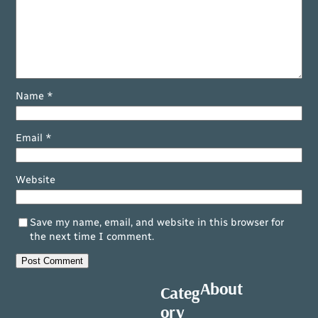
Name
*
Email
*
Website
Save my name, email, and website in this browser for
the next time I comment.
About
Categ
ory