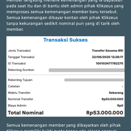
pada saat itu dan di bantu oleh admin pihak Klikzeus yang
memproses semua kemenangan member baru tersebut.
Semua kemenangan dibayar kontan oleh pihak Klikzeus
tanpa kekurangan sedikit nominal pun yang di tarik oleh
member.
Semua kemenangan member yang dibayarkan oleh pihak