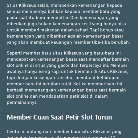
Stius Klikzeus selalu memberikan kemenangan kepada
semua membernya bahkan kepada member baru yang
pada saat itu baru mendaftar. Dan kemenangan yang
diberikan juga bukan kemenangan kecil yang hanya bisa
untuk memberi makanan dalam sehari. Tapi bonus atau
kemenangan yang diberikan adalah kemenangan besar
yang akan membuat keuangan member tiba-tiba berubah.
Seperti member baru situs Klikzeus yang baru-baru ini
mendapatkan kemenangan besar saat mendaftar bermain
slot online di situs yang gacor dan terpercaya ini. Member
awalnya hanya iseng saja untuk bermain di situs Klikzeus,
tapi dengan keisengan tersebut membuat kehidupan
member baru ini berubah total. Ketika member baru ini
berhasil memenangkan kemenangan besar saat bermain
slot online dan mendapatkan petir slot di dalam
permainannya.
Member Cuan Saat Petir Slot Turun
Cerita ini datang dari member baru situs Klikzeus yang
aman dan terpercaya yaitu member baru dengan ID