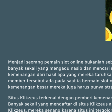
Menjadi seorang pemain slot online bukanlah seb
banyak sekali yang mengadu nasib dan mencari 
kemenangan dari hasil apa yang mereka taruhkan 
member tersebut ada pada saat ia bermain slot o
kemenangan besar mereka juga harus punya stra
Situs Klikzeus terkenal dengan pemberi kemena
Banyak sekali yang mendaftar di situs Klikzeus ak
Klikzeus, mereka senang karena situs ini tergol