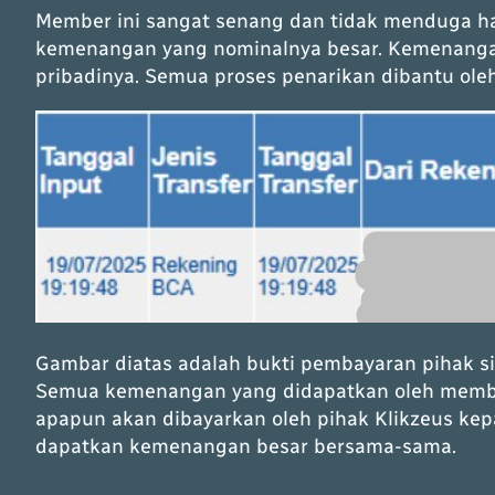
Member ini sangat senang dan tidak menduga hal i
kemenangan yang nominalnya besar. Kemenangan
pribadinya. Semua proses penarikan dibantu ol
Gambar diatas adalah bukti pembayaran pihak si
Semua kemenangan yang didapatkan oleh member, 
apapun akan dibayarkan oleh pihak Klikzeus kepa
dapatkan kemenangan besar bersama-sama.