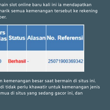
ain slot online baru kali ini ia mendapatkan
narik semua kemenangan tersebut ke rekening
er.
 kemenangan besar saat bermain di situs ini.
di tidak perlu khawatir untuk kemenangan jenis
mua di situs yang sedang gacor ini, dan