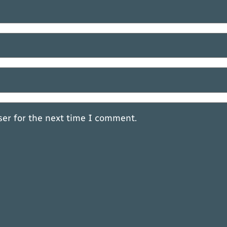
ser for the next time I comment.