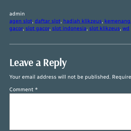
admin
agen slot
, 
daftar slot
, 
hadiah klikzeus
, 
kemenang
gacor
, 
slot gacor
, 
slot indonesia
, 
slot klikzeus
, 
wd
Leave a Reply
Your email address will not be published.
Require
Comment
*