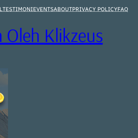
L
TESTIMONI
EVENTS
ABOUT
PRIVACY POLICY
FAQ
 Oleh Klikzeus