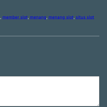
s
, 
member slot
, 
menang
, 
menang slot
, 
situs slot