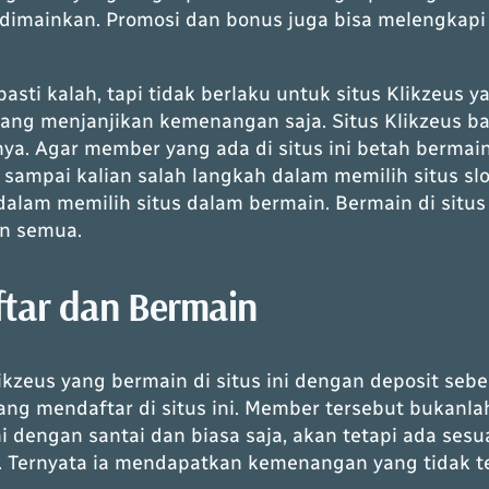
imainkan. Promosi dan bonus juga bisa melengkapi
pasti kalah, tapi tidak berlaku untuk situs Klikzeus
yang menjanjikan kemenangan saja. Situs Klikzeus bah
 Agar member yang ada di situs ini betah bermain 
 sampai kalian salah langkah dalam memilih situs sl
lam memilih situs dalam bermain. Bermain di situs K
an semua.
tar dan Bermain
zeus yang bermain di situs ini dengan deposit sebes
ng mendaftar di situs ini. Member tersebut bukanl
ini dengan santai dan biasa saja, akan tetapi ada se
k. Ternyata ia mendapatkan kemenangan yang tidak 