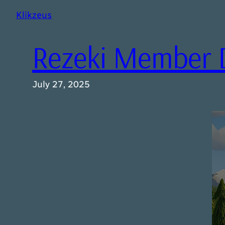
Skip
Klikzeus
to
content
Rezeki Member D
July 27, 2025