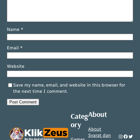
Name
*
Email
*
Website
Save my name, email, and website in this browser for
the next time I comment.
About
Categ
ory
About
Syarat dan
Instagram
Facebook
Twitter
Games