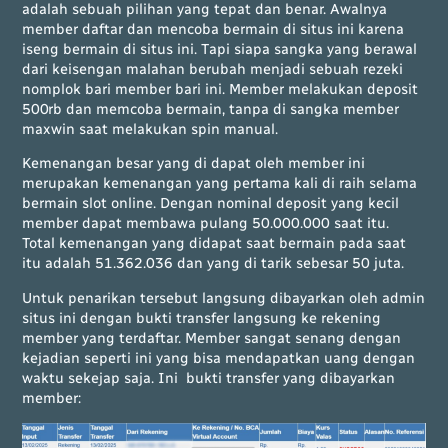
adalah sebuah pilihan yang tepat dan benar. Awalnya
member daftar dan mencoba bermain di situs ini karena
iseng bermain di situs ini. Tapi siapa sangka yang berawal
dari keisengan malahan berubah menjadi sebuah rezeki
nomplok bari member bari ini. Member melakukan deposit
500rb dan memcoba bermain, tanpa di sangka member
maxwin saat melakukan spin manual.
Kemenangan besar yang di dapat oleh member ini
merupakan kemenangan yang pertama kali di raih selama
bermain slot online. Dengan nominal deposit yang kecil
member dapat membawa pulang 50.000.000 saat itu.
Total kemenangan yang didapat saat bermain pada saat
itu adalah 51.362.036 dan yang di tarik sebesar 50 juta.
Untuk penarikan tersebut langsung dibayarkan oleh admin
situs ini dengan bukti transfer langsung ke rekening
member yang terdaftar. Member sangat senang dengan
kejadian seperti ini yang bisa mendapatkan uang dengan
waktu sekejap saja. Ini bukti transfer yang dibayarkan
member: